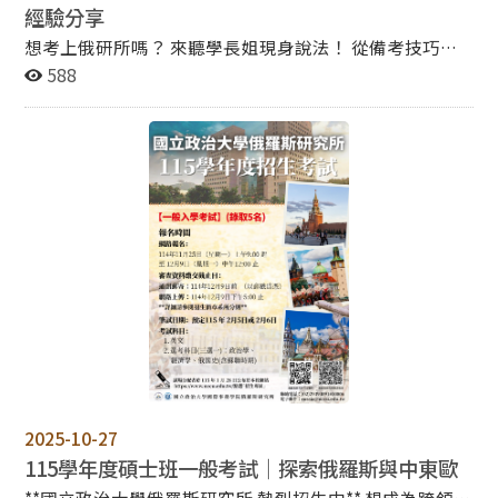
經驗分享
想考上俄研所嗎？ 來聽學長姐現身說法！ 從備考技巧、
時間規劃，到考場心態調適， 最真實的心路歷程都在這場
588
分享！ 活動重點 - 招生最新資訊 - 入學考試準備經驗 - 學
長姐真心話分享 時間：2025年 9月25日 地點：國立政治
大學綜合院館北棟8樓270810圖書室 對象：所有對俄研所
入學有興趣的同學 “不只是一場說明會，而是一次從「夢
想到上榜」的真實故事分享！ 快來聽聽過來人的秘訣，幫
助你少走冤枉路。” 實體報名連結：
https://shorturl.at/eOkD0 **名額有限，立即報名!!** ##
本活動敬備午餐輕食## **小提醒｜FAQ** Q：是否有線上
同步？ A：有的！將會提供線上直播連結，無法到場的同
學也能即時參與！ 線上報名連結：
https://forms.gle/CvXaFEAjHFCpr6Q68
2025-10-27
115學年度碩士班一般考試｜探索俄羅斯與中東歐