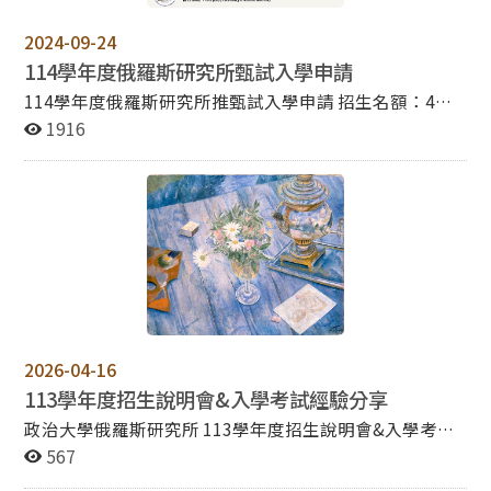
2024-09-24
114學年度俄羅斯研究所甄試入學申請
114學年度俄羅斯研究所推甄試入學申請 招生名額：4名
考試項目： (1) 資料審查(50%) (2) 面試(50%) 報名時
1916
間： （一）網路取得報名繳費帳號期間：自113年10月1
日上午9時起至10月15日中午12時止。 （二）網路登錄報
名資料期間：自113年10月1日上午9時起至10月15日下午
3時止。 (三) 審查資料繳交截止: 以網路上傳電子檔案，
於10月15日下午5:00 前上傳成，逾時不受理。 (四) 面試
時間： 113年11月9日（星期六），上午10:00 起。【面
試相關資訊於面試前 3 日公布於本所網頁。】 完整報名
資訊請詳閱114學年度推甄入學簡章
2026-04-16
113學年度招生說明會&入學考試經驗分享
政治大學俄羅斯研究所 113學年度招生說明會&入學考試
經驗分享 時間:112年09月26日(二) 12:00-14:00 地點:政治
567
大學綜合院館北棟8樓270810室 報名網