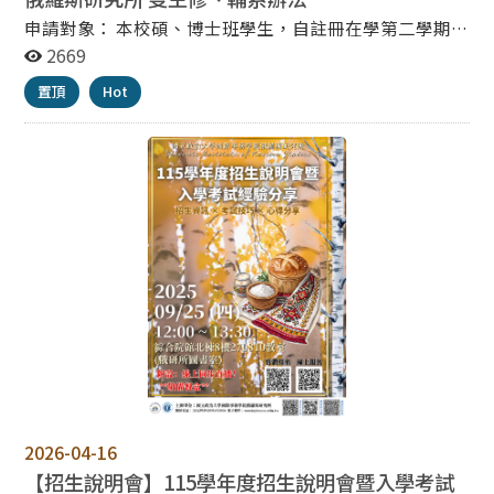
申請對象： 本校碩、博士班學生，自註冊在學第二學期起
至第四學期止，經就讀學系所（學程）同意，得向招收修
2669
讀雙主修或輔系學系所（學程）提出申請。 申請時間：
置頂
Hot
每年四月下旬至五月上旬期間（依本校行事曆公告為
準）。 申請方式： 於上列公告申請時間內填寫紙本申請
書申請。 經就讀學系所核章後，併同其他申請資料送申請
雙輔學系所審查。 申請相關事項： 一、修讀同級雙主修
及同級或向下一級輔系，各以一學系所（學程）為限。
二、碩士在職專班不開放學生申請雙主修或輔系。 三、同
時申請同一學系為雙主修及輔系，經學系審查已符合雙主
修修讀資格時，即以雙主修錄取。 四、申請修讀輔系，以
不得修習前已取得學位之學系所（學程）為原則，但經申
請修讀學系所（學程）同意者，不在此限。 五、學生經核
定修讀雙主修或輔系，如符合申請資格，得重新申請修讀
其他學系所（學程）雙主修或輔系，經核定同意後即自動
放棄原有之雙主修或輔系修讀資格，且不得再申請回復。
六、學生不得以雙主修學系所（學程）轉為主修學系畢
業。 修課與畢業規定： 一、俄羅斯研究所 雙主修、輔系
2026-04-16
辦法，請參閱附件。
【招生說明會】115學年度招生說明會暨入學考試