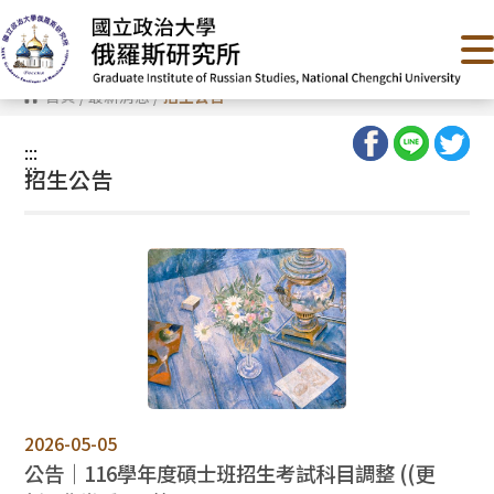
跳
到
主
要
內
首頁
/
最新消息
/
招生公告
容
區
塊
:::
:::
招生公告
2026-05-05
公告｜116學年度碩士班招生考試科目調整 ((更