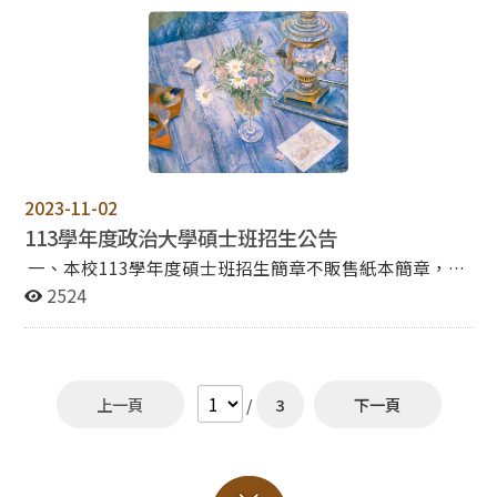
址: https://reurl.cc/Y0jXmn ＊本次說明會採實體與線上
同步進行 (採線上參與者，待報名完成後將由主辦單位寄
送會議連結) 聯絡資訊 : 02-29393091 分機 50806
russia@nccu.edu.tw 侯小姐
2023-11-02
113學年度政治大學碩士班招生公告
一、本校113學年度碩士班招生簡章不販售紙本簡章，請
自行網頁瀏覽或列印，報名前請務必詳閱簡章。 二、報名
2524
方式、日期(以下各項皆逾時不受理)： （一）網路報名取
得繳費帳號期間：自112年11月28日上午9時起至12月12
日中午12時止。 （二）網路報名登錄資料期間：自112年
11月28日上午9時起至12月12日下午3時止。 （三）審查
上一頁
/
3
下一頁
資料繳交截止日：依各系所學程「資料繳交方式」規定辦
理，詳細繳交方式規定，請詳閱招生簡章系所分則。 1. 通
訊郵寄：112年12月12日前（以郵戳為憑）。 2.網路上
傳：112年12月12日下午5時止（逾時不受理）。 三、報