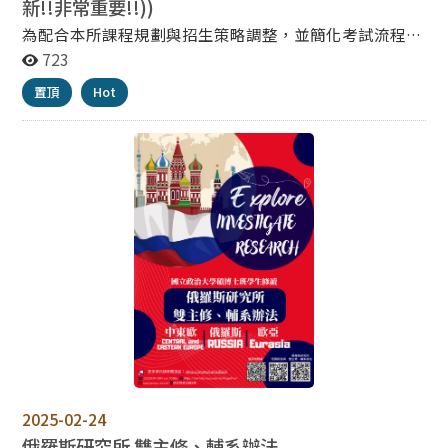
新!!非常重要!!))
為配合本所課程規劃與招生策略調整，並簡化考試流程，
自116學年度起，本所碩士班招生考試科目將由「1科
723
（共同科目）＋ 3選1（專業科目）」， 調整為單一考試
置頂
Hot
科目（俄國現勢）或 二選一 (俄國史 / 俄國現勢 )。 本次
調整旨在提升考試聚焦性，並減輕考生準備負擔， 相關考
試科目內容與範圍，將另行公告於本所網站。 敬請有意報
考之考生留意最新資訊。
2025-02-24
俄羅斯研究所 雙主修、輔系辦法