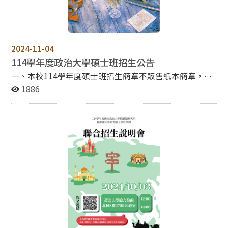
(六) 10:00 起 甄試項目：資料審查 50%、面試 50% 【繳
交資料】 歷年成績單總表（須加蓋學校校印或教務處章
戳） 學業成績總平均排名證明 自傳（含生涯規劃及學習
計畫） 俄語或其他外語能力證明（檢定證書或修課證明
等） 其他有利審查資料（無則免附） 【面試】 參加資
2024-11-04
格：全體考生 面試日期：114/11/08 (六)上午10:00起 注
114學年度政治大學碩士班招生公告
意事項：面試相關資訊將於面試前3日公布於本所網頁
一、本校114學年度碩士班招生簡章不販售紙本簡章，請
【甄試報考資格】 國內教育部立案大學或獨立學院畢業
自行網頁瀏覽或列印，報名前請務必詳閱簡章（請點選下
1886
（含應屆畢業），具學士以上學位 教育部認可之外國或港
方連結參閱）。 二、報名方式、日期 (以下各項皆逾時不
澳大學畢業（含應屆畢業），具學士以上學位 具同等學力
受理)： （一）網路報名取得繳費帳號期間：自113年11
資格者（依簡章附錄規定） 詳情請參考：
月26日上午9時起至12月10日中午12時止。 （二）網路
https://rustudy.nccu.edu.tw/PageFront 洽詢專線：(02)
報名登錄資料期間：自113年11月26日上午9時起至12月
2939-3091#50806 (范助教) 電郵：russia@nccu.edu.tw
10日下午3時止。 （三）審查資料繳交截止日：依各系所
學程「資料繳交方式」規定辦理，詳細繳交方式規定，請
詳閱招生簡章系所分則。 1.通訊郵寄：113年12月10日前
（以郵戳為憑）。 2.網路上傳：113年12月10日下午5時
止（逾時不受理）。 三、報名流程：(詳閱簡章6-8頁)
（一）於報名系統取得繳費帳號。 （二）於報名系統線上
以信用卡、金融卡繳款、或至全國金融機構自動提款機
（ATM）繳費、第一銀行臨櫃繳款（擇一方式繳費）。