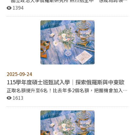
**國立政治大學俄羅斯研究所 熱烈招生中** 想成為跨領域
研究的新力量嗎？ 現在就是加入政大俄羅斯研究所的最佳
1394
時機！ 請詳閱以下報名資訊，依時程完成所有程序，逾期
一律不受理。 一、報名方式與重要日期 一）網路報名取
得繳費帳號 114年11月25日（星期一）上午9:00 起 至 12
月9日（星期一）中午12:00 止 二）網路報名登錄資料
114年11月25日（星期一）上午9:00 起 至 12月9日（星期
一）下午3:00 止 三）審查資料繳交截止日 詳細請參閱招
生簡章系所分則。 通訊郵寄：114年12月9日前（以郵戳
為憑） 網路上傳：114年12月9日下午5:00 止（逾時不受
理） 二、報名流程 （建議詳閱招生簡章第6–8頁） **小
提醒： 完成線上報名與繳費後，仍須依規繳交審查資料，
2025-09-24
才算正式報名成功！** 三、更多資訊 詳細內容請參閱：
115學年度碩士班甄試入學｜探索俄羅斯與中東歐
https://shorturl.at/wm1rj 聯絡資訊：如有疑問，歡迎於
正取名額提升至6名！比去年多2個名額，把握機會加入政
上班時間洽詢： 08:30-12:00；3:30–17:00 教務處綜合業
大國際事務學院， 一起探索俄羅斯與中東歐研究的新視
1613
務組 (電話：（02）2938-7892、（02）2938-7893) 俄羅
野！ 【招生簡章與報名系統】 招生簡章：
斯研究所 (電話：（02）2938-3091#50806)
https://reurl.cc/Y3bk5X 報名系統：
https://reurl.cc/gY3njR （114/9/30 9:00起開放） 【重要
時程】 報名：114/9/30 (二) 09:00 ～ 10/14 (二) 15:00 上
傳審查資料：至10/14 (二) 17:00 止 面試：114/11/08