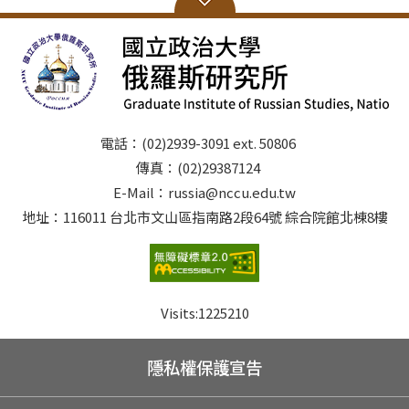
名流程：(詳閱簡章6-8頁) （一）於報名系統取得繳費帳
號。 （二）於報名系統線上以信用卡、金融卡繳款、或至
全國金融機構自動提款機（ATM）繳費、第一銀行臨櫃繳
款（擇一方式繳費）。 （三）於報名系統填寫個人基本資
料，完成報名後下載PDF報名表自行存檔。 （四）依系所
規定繳交報名所需相關表件。 四、若有疑問，請於上班時
間（08:30~12:00；13:30~17:00）洽本校教務處綜合業務
電話：(02)2939-3091 ext. 50806
組(02)2938-7892、2938-7893。
傳真：(02)29387124
E-Mail：russia@nccu.edu.tw
地址：116011 台北市文山區指南路2段64號 綜合院館北棟8樓
Visits:
1225210
隱私權保護宣告