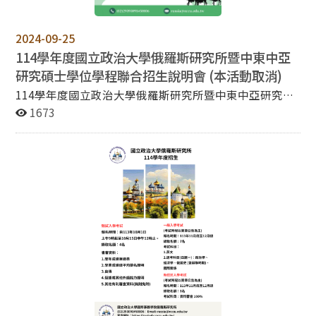
（三）於報名系統填寫個人基本資料，完成報名後下載
PDF報名表自行存檔。 （四）依系所規定繳交報名所需相
關表件。 四、若有疑問，請於上班時間（08:30~12:00；
2024-09-25
13:30~17:00）洽本校教務處綜合業務組(02)2938-
114學年度國立政治大學俄羅斯研究所暨中東中亞
7892、2938-7893。
研究碩士學位學程聯合招生說明會 (本活動取消)
114學年度國立政治大學俄羅斯研究所暨中東中亞研究碩
士學位學程聯合招生說明會 時間：113年10月03日 星期
1673
四 12:00-14:00 地點：綜院北棟八樓270810教室 ** 因強
颱山陀兒颱風來襲，本活動取消。如有任何問題，歡迎洽
詢。**