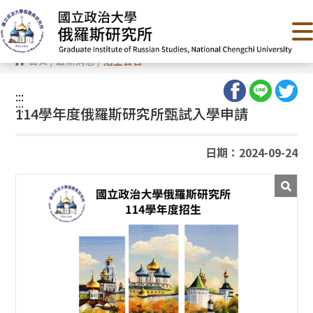
跳
到
主
要
內
首頁
/
最新消息
/
招生公告
容
區
塊
:::
:::
114學年度俄羅斯研究所甄試入學申請
日期：2024-09-24