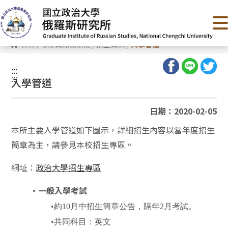
跳
到
主
要
內
首頁
/
修業資訊及法規
/
招生資訊
/
入學管道
容
區
塊
:::
:::
入學管道
日期：2020-02-05
本所主要入學管道如下圖示，詳細招生內容以當年度招生
簡章為主，請參見本校招生專區。
網址：
政治大學招生專區
•
一般入學考試
•約10月中招生簡章公告，隔年2月考試。
•共同科目：英文