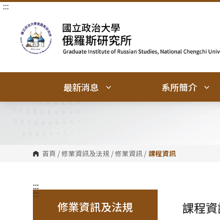
:::
跳
跳
到
到
主
主
要
要
內
內
容
容
區
區
塊
塊
最新消息
系所簡介
首頁
/
修業資訊及法規
/
修業資訊
/
課程資訊
:::
:::
修業資訊及法規
課程資