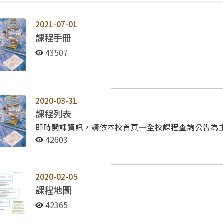
2021-07-01
課程手冊
43507
2020-03-31
課程列表
即時開課資訊，請依本校首頁─全校課程查詢公告為主。 網址連結：https://qrysub.nccu.edu.tw
研究所課程開設一覽表 ◎核心課程 (Core courses) 科目代號 開課教師 研究方法與論文寫作 Research
42603
Methods 263010001 薛健吾 政治經濟學 Political Economy 263012001 李世暉 ◎政治外交專業課程
(Political Science and Diplomacy ) 科目代號 開課教師 國際政治研究 Study of International Politics
263009001 張京育 俄國政府與政治 Russian Government and Politics 263825001 林永芳 後共民主化 Post-
2020-02-05
Communist Democratization 263828001 林永芳 俄羅斯外交政策 Russian Foreign Policy 263830001 林永
課程地圖
芳 俄羅斯國家與社會關係 State-Society Relations in Russia 263898001 林永芳 俄羅斯民族問題研究
Study of Russian Nationality Problem 263922001 趙竹成 中俄關係研究 Study of Relations between
42365
China and Russia 263950001 許菁芸 ◎區域經貿專業課程 (Regional Economy and Trade) 科目代號 開課教