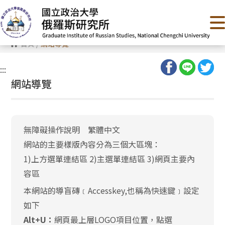
跳
到
主
要
內
首頁
/
網站導覽
容
區
塊
:::
網站導覽
無障礙操作說明 繁體中文
網站的主要樣版內容分為三個大區塊：
1)上方選單連結區 2)主選單連結區 3)網頁主要內
容區
本網站的導盲磚﹝Accesskey,也稱為快速鍵﹞設定
如下
Alt+U：
網頁最上層LOGO項目位置，點選