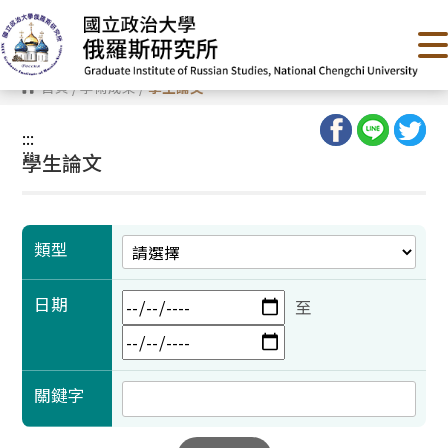
跳
到
主
要
內
首頁
/
學術成果
/
學生論文
容
區
塊
:::
:::
學生論文
類型
日期
至
關鍵字