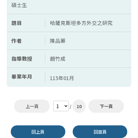
碩士生
題目
哈薩克斯坦多方外交之研究
作者
陳品蓁
指導教授
趙竹成
畢業年月
115年01月
上一頁
/
10
下一頁
回上頁
回首頁