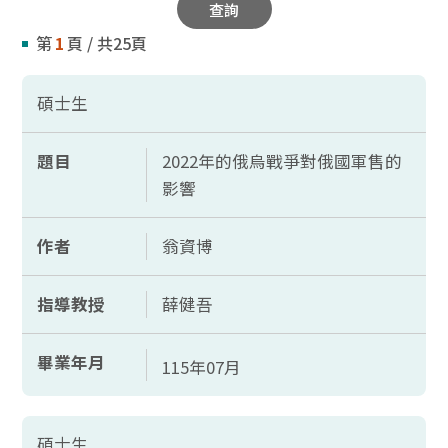
查詢
第
1
頁 / 共25頁
碩士生
題目
2022年的俄烏戰爭對俄國軍售的
影響
作者
翁資博
指導教授
薛健吾
畢業年月
115年07月
碩士生