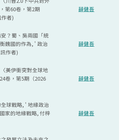
6月，〈川普2.0下中共對外
第60卷，第2期
薛健吾
訊作者)
業不偏安？蜀、吳兩國「統
國的作為, ' 政治
薛健吾
訊作者)
年5月，〈美伊衝突對全球地
卷，第5期（2026
薛健吾
的全球戰略, ' 地緣政治
家的地緣戰略, 付梓
薛健吾
權概念之發展立法及未來之