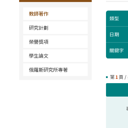
教師著作
類型
研究計劃
日期
榮譽獎項
關鍵字
學生論文
俄羅斯研究所專著
第
1
頁 /