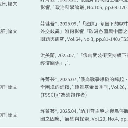
期刊論文
影響, ' 政治科學論叢,
No.105, pp.69-120.
薛健吾*, 2025.09, '「避險」考量下
期刊論文
外交歧異」如何影響「歐洲各國與中國之間
問題與研究,
Vol.64, No.3, pp.81-140.(TS
洪美蘭, 2025.07, '「俄烏武裝衝突
經濟關係」, '.
許菁芸*, 2025.07, '俄烏戰爭爆發的
期刊論文
全困境的詮釋, ' 遠景基金會季刊,
Vol.26,
(TSSCI)(*
為通訊作者)
許菁芸*, 2025.04, '論川普主導之俄
期刊論文
國之因應, ' 展望與探索,
Vol.23, No.4, pp.