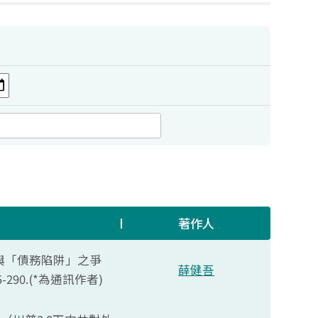
著作人
實踐 與「債務陷阱」之爭
薛健吾
-290.(*
為通訊作者)