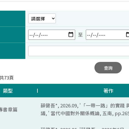
至
查詢
 共73頁
類型
著作
薛健吾*, 2026.09, '「一帶一路」的
專書章篇
議, ' 當代中國對外關係概論, 五南,
pp.265