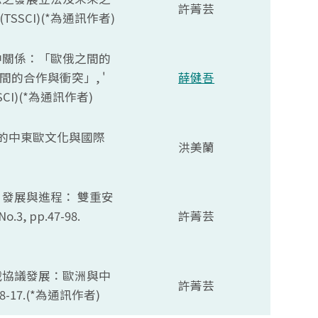
許菁芸
(TSSCI)(*
為通訊作者)
的歐中關係：「歐俄之間的
的合作與衝突」, '
薛健吾
SCI)(*
為通訊作者)
持續下的中東歐文化與國際
洪美蘭
緣起、發展與進程： 雙重安
 No.3, pp.47-98.
許菁芸
烏停戰協議發展：歐洲與中
許菁芸
8-17.(*
為通訊作者)