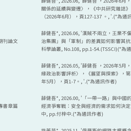
薛健吾*, 2026.06, '薛健吾 ，2026年
關係的延續與變遷〉，《中共研究雜誌》，
（2026年6月），頁127-137 。, '.(*為通
薛健吾*, 2026.06, '漢賊不兩立，王
期刊論文
治集團」與「軍制」的差異如何影響其抗衡魏
科學論叢,
No.108, pp.1-54.(TSSCI)(*
為通
薛健吾*, 2026.05, '薛健吾 ，2026
緣政治影響評析〉，《展望與探索》，第24
年5月），頁1-7。, '.(*為通訊作者)
薛健吾*, 2026.00, '「一帶一路」與中國
專書章篇
經濟爭奪戰：安全與經濟的需求如何決定國
中,
pp.
付梓中.(*為通訊作者)
許菁芸*, 2025.11, '俄羅斯的網路主