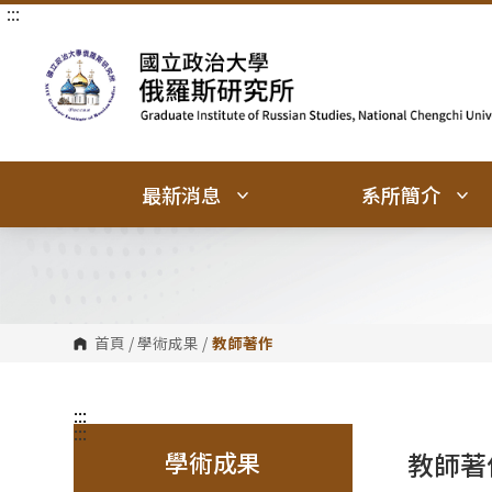
:::
跳
跳
到
到
主
主
要
要
內
內
容
容
區
區
塊
塊
最新消息
系所簡介
首頁
/
學術成果
/
教師著作
:::
:::
學術成果
教師著