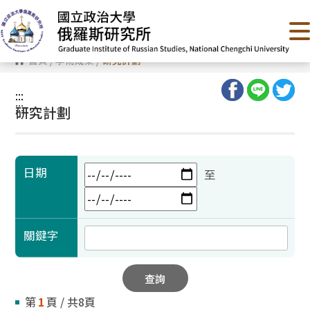
跳
到
主
要
內
首頁
/
學術成果
/
研究計劃
容
區
塊
:::
:::
研究計劃
日期
至
關鍵字
查詢
第
1
頁 / 共8頁