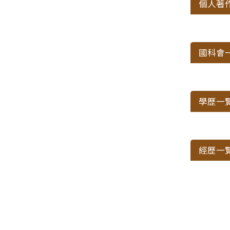
個人著
國科會
學歷一
經歷一