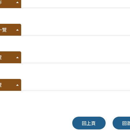
作
一覽
覽
覽
回上頁
回