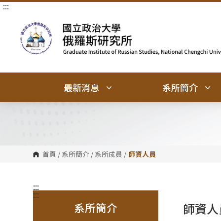
:::
跳
跳
到
到
主
主
要
要
內
內
容
容
區
區
塊
塊
最新消息
系所簡介
首頁
/
系所簡介
/
系所成員
/
師資人員
:::
:::
系所簡介
師資人