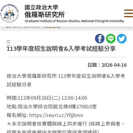
跳
到
主
要
內
首頁
/
最新消息
/
招生公告
容
區
塊
:::
:::
113學年度招生說明會&入學考試經驗分享
日期：2026-04-16
政治大學俄羅斯研究所 113學年度招生說明會&入學考
試經驗分享
時間:112年09月26日(二) 12:00-14:00
地點:政治大學綜合院館北棟8樓270810室
報名網址: https://reurl.cc/Y0jXmn
＊本次說明會採實體與線上同步進行 (採線上參與者，
待報名完成後將由主辦單位寄送會議連結)