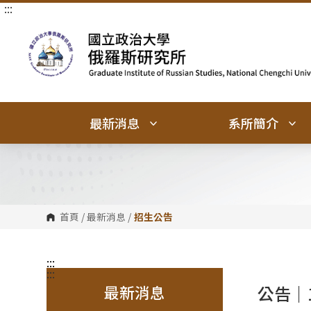
:::
跳
跳
到
到
主
主
要
要
內
內
容
容
區
區
塊
塊
最新消息
系所簡介
首頁
/
最新消息
/
招生公告
:::
:::
最新消息
公告｜1