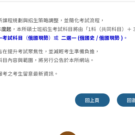
所課程規劃與招生策略調整，並簡化考試流程，
年度起
，本所碩士班招生考試科目將由「1科（共同科目）＋ 
一考試科目
（
俄國現勢
）或
二選一 (俄國史 / 俄國現勢 )
。
旨在提升考試聚焦性，並減輕考生準備負擔，
科目內容與範圍，將另行公告於本所網站。
報考之考生留意最新資訊。
回上頁
回