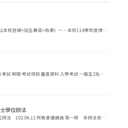
，報名前請務必詳閱簡章（請點選下方連結參閱）。
、第一銀行臨櫃繳款（擇一方式繳費）。 （三）
依系所規定繳交報名所需相
網路上傳電子檔，部分系所仍以通訊寄件，詳細繳交方
博士學位辦法
校官網【招生專區】查詢。
 本辦法依大
研究生逕修讀博士學位辦法」與及「國立政治大學碩士