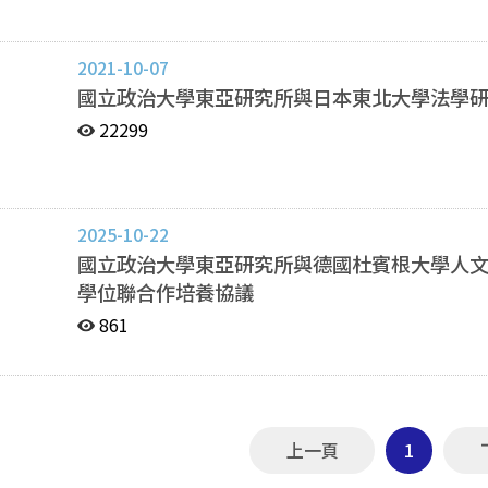
班研究生逕行修讀博士學位 作業規定」訂定之。 第二條 本系碩士班每學年逕行修讀博士學位研究名額、修
業年限、再回碩士班就讀及授予學位方式等相關規定
法」及政治大學相關規定辦理。 第三條 碩士班研究生申請逕行修讀博士學位者應具下列資格：
2021-10-07
一、修業一年以上，且第一學年兩學期共修十八學分以上。 二、提出研究計畫及代表性學
國立政治大學東亞研究所與日本東北大學法學
術著作經審查認定具研究潛力。 三、經本所或本校相關學系（研究所）教授二人以上之推薦。 第四
22299
條 申請逕行修讀博士學位者應於每年四月一日以前
列文件與著作，由所務會議審議： 一、申請書一份； 二、碩士班成績單正本一份； 三、
大學成績單正本一份； 四、自傳一式五份； 五、研究計畫一式五份； 六、著作清單與代
表性學期報告、著作（合著作品應註明）一式五份； 七、其他有助於顯示考生學術研究潛力的資料一
式五份； 八、推薦信二封。（本系或本校相關學系教授兩人以上之推薦） 第五條 甄試成績計算方
2025-10-22
式： 一、書面資料佔 50%（含大學暨研究所成績、研究計畫、學術著作、代表性學期報告）
國立政治大學東亞研究所與德國杜賓根大學人
二、口試成績佔 50%。 第六條 甄試結果確認申請人資格符合規定，並簽請校長核定，再送教務
學位聯合作培養協議
處報教育部備查後，得逕行修讀博士學位。 第七條 本辦法經所務會議通過後施行，修正時亦同。 東亞
861
研究所碩士班研究生逕行修讀博士學位申請表 （申請人僅填寫粗框部分） 申 請 人 姓 名 系 級 （學 號） 聯
絡 電 話 TEL: 手機: E-mail: 聯絡地址： 應繳文件 □申請書一份 □研究計劃
□碩士班成績單正本一份 □著作清單與代表性著作一式
份 □推薦信二封 □自傳一式五份 □其他 資 格
審 查 審查項目 審查內容 成績 書面資料 審查成績 （50％） □碩士班成績單 □大學成績單 □研究計
上一頁
1
畫 □代表性學期報告、著作 □其他有助於顯示考生學術研究潛力的資料 口試 （50％） 總成績同分
參酌順序：學術著作，口試，研究計畫。 總分 審查結果 □錄取      □不錄取 一、申請資格：(一)第