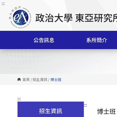
:::
跳
到
主
要
內
容
公告訊息
系所簡介
區
塊
首頁
/
招生資訊
/
博士班
:::
:::
招生資訊
博士班