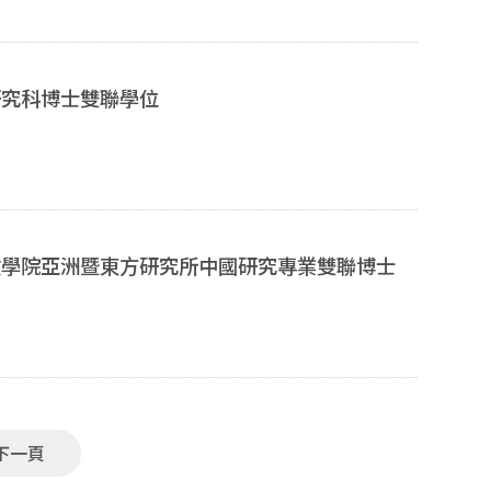
，概依教育部「大學碩士班研究生逕修讀博士學位辦
期報告或學
研究科博士雙聯學位
（如遇假日，以前一工作日為截止日），向所辦繳交下
文學院亞洲暨東方研究所中國研究專業雙聯博士
五份； □大學成績單正本一
下一頁