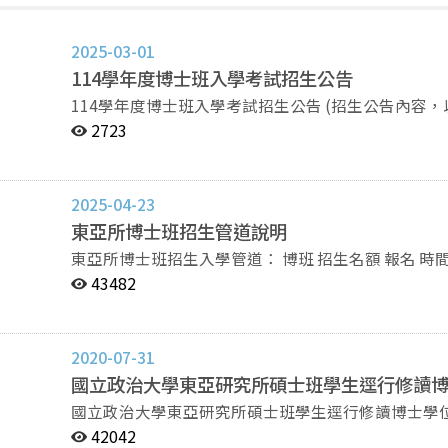
2025-03-01
114學年度博士班入學考試招生公告
114學年度博士班入學考試招生公告 (招生公告內容，以本校官網<招生專區>為準) 一、本校114學年度博士
班招生簡章不發售紙本簡章，請自行網頁瀏覽或列印
2723
二、報名方式、日期 (以下各項皆逾時不受理)： （一）網路取得繳費帳號期間：114年3月11日上午9時起
至3月25日中午12時止。 （二）網路登錄報名資料期間：114年3月11日上午9時起至3月25日下午3時止。
（三）審查資料繳交截止日： 1. 通訊郵寄：114年3月25日前（以郵戳為憑）。 2. 網路上傳：114年3
2025-04-23
月25日下午5時止（逾時不受理）。 ※依各系所「資料繳交方式」規定辦理 三、報名流程（請詳簡章第6-8
東亞所博士班招生管道說明
頁）： （一）於報名系統取得繳費帳號（114年3月25日中午12時止)。 （二）於報名系統線上以信用卡、
東亞所博士班招生入學管道： 博班 招生名額 報名 時間 考試 時間 考試項目 審查資料 入學考試 一般生2名
金融卡繳款、或至全國金融機構自動提款機（ATM）繳費
（內含碩士生逕讀博士1名） 在職生2名 每年3或4月 每年4或5月 筆試(30%)：專業英文、中國大陸研究 資
於報名系統填寫個人基本資料，完成報名後下載PDF報名表自行存檔。 （四）
43482
料審查 (30%) 面試(40%) ＊逕升博班 至多1名（內含 於一般生名額） 每年4月1日前 資料審查（逕向東亞
關表件。本項考試之審查資料，部分系所繳交方式以
所辦公室提送申請） 外國學生 正式生1名 選讀生2名 每年1至3月 線上申請 資料審查 僑生 正式生1名 依台灣
式規定，請詳閱招生簡章系所分則。 四、若有疑問，請於上班時間洽本校教務處綜合業務組(02)2938-
公私立大學校院海外聯合招生委員會公告 資料審查 備註： ＊表示該項考試由所辦公室處理，相關業務請洽
7892、2938-7893。
2020-07-31
東亞所辦公室。 上表資料由東亞所辦公室整理，僅供參考。 各學年度考試資料可能會有變動。請依本校每
國立政治大學東亞研究所碩士班學生逕行修讀
學年度招生簡章公告為準。本校各項考試資料可至本
國立政治大學東亞研究所碩士班學生逕行修讀博士學位辦法 102.06.11 所務會議通過 第一條
學法第二十二條第五項暨教育部發布之「大學碩士班
42042