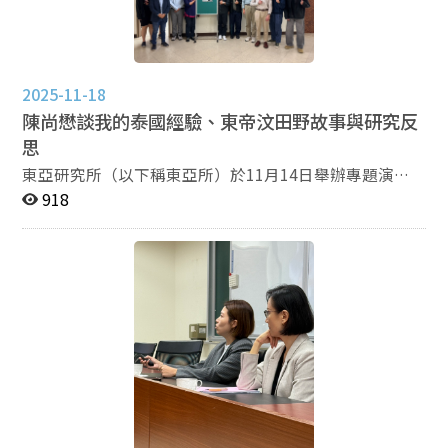
香港有很多機構，也會有不同的語言溝通，而教會本身是
灌輸日本在二戰犯過的錯事並給予原諒，讓他們感到愧
知戰」缺乏一致定義，未能清楚區分認知戰與傳統的資訊
基督教的構成藍圖，不一定每個人每週會花時間聚會。另
疚。此外，中國在1980年代為打造中日韓的黃金紐帶，
作戰或心理作戰；而中國已將「認知領域」（cognitive
有聽眾問起當博士生在入學多年後難以找回初心，是否能
同時藏權不穩的情況之下，中國要在東亞成為老大勢必得
domain）視為繼陸、海、空、太空、電磁與網路之後的
有解決方案？朱安之老師回應，博士生要了解自己的狀
先在佛教圈成為老大。 第三階段的「求霸」階段，透
「第六戰場領域」。中國推動認知戰的目的在於控制人類
2025-11-18
況，懂得止損。如果沒有要繼續攻讀了、外面有好的工作
過一帶一路與珍珠鍊計畫完成其外交霸權的目標。劉宇光
思想，改變人們如何思考與行動。他強調，這並非新現
陳尚懋談我的泰國經驗、東帝汶田野故事與研究反
機會，衡量後止損也是一種方法。 本次演講過程非常
老師特別指出，中國藉由珍珠鍊計畫，將印度周邊的國家
象，而是「政治戰」（political warfare）的一環。不同
精彩，東亞所也將持續舉辦類似主題的專題講座，歡迎師
吸納為親中的傾向，包含巴基斯坦、緬甸、斯里蘭卡等周
思
的是，認知戰不再只 針對軍方或決策者，而是針對整個社
生密切關注東亞所公告的演講資訊。
遭國家。此外，劉宇光老師也提出中國是佛教的「大
會。 Gershaneck接著說，中國近年積極發展「多領域認
東亞研究所（以下稱東亞所）於11月14日舉辦專題演
國」、「強國」與「新祖國」。所謂的大國是指中國的人
知戰」，其特徵在於結合人工智慧、大數據分析、「神經
講，邀請佛光大學共行政與國際事務學系教授陳尚懋以
918
口基數大，屬於人口大國；強國是在藏傳佛教（達賴喇媽
認知武器」（neurocognitive weapons）及演算法操控等
「在東南亞學政治：我的泰國經驗、東帝汶田野故事與研
影響力衰退）、上座部佛教（提升雲南上座部佛教的地
科技技術，透過推播、假訊息與深偽影像來說服、誤導及
究反思」為題進行中文專題演講。本次演講由本所副教授
位）的部分具有影響力；新祖國是指中國才是佛教的新祖
重塑民眾的感知與判斷。這些手段不僅影響政治態度，更
孫采薇老師主持，吸引本校和外校跨科系師生到場聆聽。
國概念，印度已經是舊祖國了，因為印度已經沒有佛教。
改變人們的思維模式與對社會的信任。他舉例說，中國利
開頭講者先分享泰國在東南亞地區的重要性。除了台灣
演講到了尾端，參與聽眾詢問中國是否對於台灣的民
用 TikTok影響台灣年輕族群的國家認同；也可能在戰時
以新南向政策關注於東南亞地區，改變過去僅專注於經貿
間信仰跟道教方面有無更多的手段。劉宇光老師解釋，中
以人工智慧生成的深偽影像散布假訊息，如總統宣布投降
方面的政策，轉為以人為本的雙向交流來建立出經濟共同
國統戰部在針對台灣道教的統戰方面遇到困難，因為台灣
等內容，製造社會恐慌。這些策略皆屬於中共「認知戰」
體意識。中國與美國也積極在東南亞競合，中國試圖奪取
的道教組織過於分散。因此，中國理解到建立系統的重要
的行動模式。 談及台灣時，Gershaneck 強調，台灣是中
東南亞地區的話語權，而美國則是透過關稅調停東南亞地
性，邀請這些道士來訪，為他們設立祭壇，讓他們回去台
共認知戰的主要試驗場。中共長期以假訊息、輿論操作及
區的爭端。講者提到在現在美中競爭朝「競爭但不衝突」
灣之後分享，藉此培養一個道教群體的聯盟。 本次演
經濟施壓等手段，試圖削弱台灣的社會信任與防衛意志。
的大格局下，東協國家的態度大多處於盡量不選邊站的情
講過程非常精彩，東亞所也將持續舉辦類似主題的專題講
他指出，中共的戰略目標在於讓台灣人在心裡先輸掉戰
況。而泰國位於東南亞地區的中心，其在兩強競爭的格局