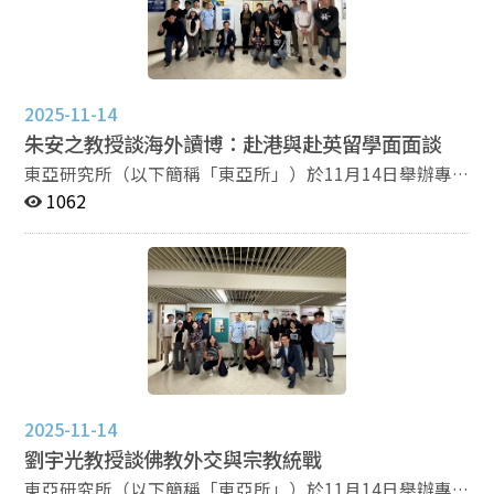
抓一些理論概念重構、被弱化，在西方傳統中可以被承認
但要先證明自己可走出本土，符合在全球「旅行」的普遍
性標準。 Critical IR指的是國際關係的批判理論，該理
論存在了結構性的矛盾，過於依賴歐洲觀念的批判架構。
2025-11-14
同時，歐洲觀念中的批判理論過度談論他者，而非與他者
朱安之教授談海外讀博：赴港與赴英留學面面談
談話。例如非西方視角之下，原住民社群被納入受害者的
角色，並沒有讓南方世界成為理論的觀點。對此，黃義杰
東亞研究所（以下簡稱「東亞所」）於11月14日舉辦專
老師提到關係本體論的本質，將關係當作是存在的起點，
題演講，邀請香港浸信會大學助理教授朱安之，進行名為
1062
被建構出來的互動場域，而至於說為何要結合
「海外讀博：赴港與赴英留學面面談」的演講。 本次
Pluriversality但不談關係本體？這是因為如果只談多元世
演講過程中，朱安之老師聚焦於自己的海外攻讀博士經
界，容易滑向一種靜態的本質、文化主義，限於單一思維
驗，分享自己從「身為基督徒」到找尋研究方向與答案的
的邏輯框架當中。 對於本場講座的議題，參與的聽眾
過程，逐步踏入宗教社會學的領域。此次演講由東亞所王
提出了許多問題，本校政治系的同學提出關於中國的政治
韻教授主持，吸引了本校碩、博士生，以及專家學者參與
思想史，有先秦儒道家，是關係本體論的範疇，但道家是
聆聽。 對於「宗教社會學」，朱安之老師解釋除了神
小國寡民、相安無事，不應該相互戰爭。但儒家與道家已
學框架之外，亦可從社會學、歷史學的方向，引導跨學科
產生不同典範，如果照多元與關係本體論的相結合，套用
的理論應用，建構神學為基礎的宗教社會學概念。同時，
在中國先秦傳統上是否會有困擾？ 黃義杰教授回應中國本
朱安之老師亦建議在座有想攻讀博士的年輕學子，可以未
2025-11-14
身是一個內部多元的世界，儒家跟道家在歷史上有所糾
來有興趣之工作為目標，研讀相關科系。關於未來走向的
結，在共同發展出來的。這是一種多元的實踐。在內部雖
劉宇光教授談佛教外交與宗教統戰
建議，朱安之老師分享了Trello網站，藉由「To-do list」
然有很多衝突，可互相共存、合作。 另外，中山大學的碩
的安排，蒐集所需資料，在攻讀博士的期間可事半功倍。
東亞研究所（以下簡稱「東亞所」）於11月14日舉辦專