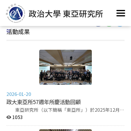
跳
首頁
/
東亞出品
/
活動成果
到
主
:::
要
:::
活動成果
內
容
區
塊
2026-01-20
政大東亞所57週年所慶活動回顧
東亞研究所（以下簡稱「東亞所」）於2025年12月6
日（星期六），在政大行政大樓7樓第一會議室進行57週
1053
年所慶之研究生學術發表會活動。這次的所慶研究生學術
論文發表會，邀請了10為學界先進參與評論本所學生的學