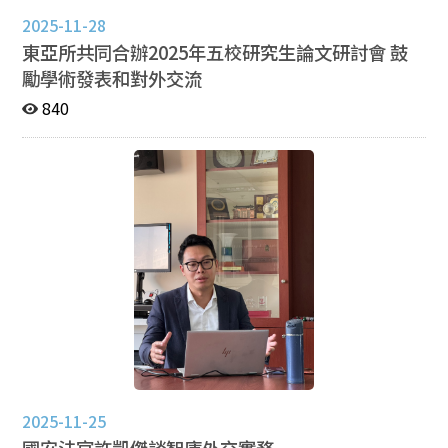
大學戰略研究所副教授曾于蓁評論。 在第二場次方
等。在這個價值觀之下，亞州、非洲、拉美等世界觀通常
2025-11-28
面，由本所老師孫采薇副教授進行主持。研究論文發表包
被當作是個案研究，很少被當作是世界主流語言本身的知
東亞所共同合辦2025年五校研究生論文研討會 鼓
括：一、碩士生陳用書發表〈軍隊經商與有償服務下的尋
識起點。 對此，黃義杰以「IR本身的理論帶有知識殖民
租性結構〉，由文化大學政治系副教授王綺年評論；二、
勵學術發表和對外交流
性」解釋，如果能夠添加非西方學者的觀點，可以解質IR
碩士生孫浚偉發表 〈同源於殊途：中國政府對韓團「辱
的本身。這其中代表了三個值得思考的問題： 為什麼有知
840
華」爭議的反應差異分析——國家資本主義與管制經濟理
識殖民性？這又代表什麼意義呢？ Critical IR或Global IR
論視角〉，金門大學國際暨大陸事務學系副教授林瑞華評
本身的討論是不夠的，我們可以聚焦在多元性
論；三、碩士生彭鈺展發表 〈從河南村鎮銀行事件看習近
Pluriversal、關係性Relationality主體論結合一起。 從天
平時代的中國社會抗爭〉，東海大學政治系助理教授劉明
下觀的角度，結合多元主義、多元關係能否對非西方理論
浩評論；四、碩士生李修霆發表 〈「一帶一路」經濟融合
世界有更多的理解？ 這些討論的背後是因為所有的西方學
戰略下的馬來西亞對華政策：三種理論之比較〉，輔仁大
科本身帶有西方自由主義的現代性， IR是在一戰結束後的
學日文系特聘教授何思慎評論；五、碩士生曾驛翔發表
一連串討論，當時的國際關係學者討論的是戰爭的起源，
〈「中國式」數位威權的擴散：以新加坡與泰國智慧城市
以及如何避免戰爭。因此，幾個國際關係理論開始萌芽，
為例〉，資策會數位轉型研究院國合中心正分析師吳書嫺
例如古典現實主義強調人性追求權力的概念；自由主義相
評論。 在閉幕式上，所長特地邀請本所老師輪流致
信國內民主制度、經濟相互依賴減少戰爭促進和平；結構
詞，給予在校學生與校友們的勉勵並祝賀東亞所生日快
現實主義對無政府體系的想像，創到合作與穩定。但這些
樂。閉幕式結束後，東亞所所友與師生們在歡愉熱絡的氛
理論都有個共通點，從一戰之後到現在，特定的時間地點
圍下，享用主辦方準備的美味佳餚，相互交流寒暄，仿佛
與歷史經驗，（都是歐洲經驗），創造普世概念，無政府
回到在所上的美好歲月。大家帶著滿足且愉悅的心情，圓
被當作是自然的狀態、理性的行為者也被做為是一個預
2025-11-25
滿的結束本所57年所慶活動，最後再一次祝賀東亞所57
設、發展與進步被單一路徑化。這些固化的觀念背後事實
國安法官許凱傑談智庫外交實務
週年生日快樂。