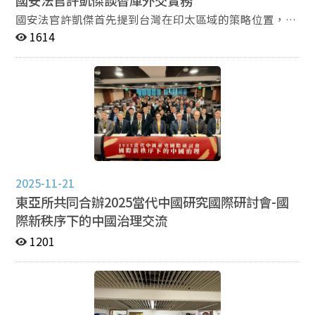
上蘊含著西方帝國擴張的邏輯。 黃義杰教授指出，以
社會學家在探討國際秩序的課題時，往往陷入帝國主義的
國安法官許凱傑首先提到台灣在印太區域的策略位置，必
思維邏輯，例如在探討非西方國家的殖民歷史，殖民母國
須同時結合智庫外交、制度性法治攻防，以及面對中國滲
1614
與被殖民的國家的守序狀態，被當作是外部環境或者背景
透的安全治理。首先，智庫外交已成為台灣重要的「1.5
因素，缺乏了彼此之間的互動關係，這並不是現代國家秩
軌與 2 軌外交」，在全球資訊洪流、政治極化與專業挑戰
序的環節。 因此，要定義知識的殖民性，不只是西方
下，台灣研究者因語言文化優勢逐漸受到美國智庫重視；
主導，要透過課程設計、知識體系，補充非西方的世界
透過跨派別交流、國內外投書與議題建構，台灣能有效提
觀。非西方的宇宙觀通常被「區域化」，（非西方被區分
升國際可見度並拉近與華府與區域智庫的距離。其次，在
到區域論），區域研究變成提供歷史資料；被「文化
印太戰略層面，台灣與日本與菲律賓構成關鍵三角，台灣
化」，像是儒家跟原住民的宇宙觀被視作文化，很少被當
的半導體、地緣位置、民主制度，使其成為印太網絡中不
作是IR必須面對的理論資源；被要求需要被翻譯成主流的
可或缺的安全節點，更是反滲透的前線。最後，講者認為
語言，在講「天下」的世界觀，需要翻譯成西方人聽得懂
在面對中國以《反分裂法》《國家安全法》《反間諜法》
2025-11-21
的語言，這是因為全球的知識市場上有份量的理論都來自
等進行法律戰與灰色地帶行動，台灣需以法治、透明與民
東亞所共同合辦2025當代中國研究國際研討會-國
歐洲或者是北美的緣故。 倘若Global IR要挑戰歐美理論
主韌性作為回應，搭配交戰規則演練、法律框架強化與跨
際新秩序下的中國治理交流
的獨佔地位，則非西方理論也需要被納入。黃義杰教授以
國合作（如 ICC 話語權），才能在資訊戰、認知作戰、科
Amitav Acharya的論點表示區域研究也可以被納入國際關
技滲透與介選干預中維持國家安全。
1201
係，避免被既有的知識結構牽著走，因為許多非西方觀點
要先面臨到需要能被翻譯到主流國際關係的語言，西方認
為天下觀僅僅只是秩序，但如果只能被翻譯成主流概念的
話，某種程度上產生了門檻；第二個問題有價值偏好，需
要被大幅重構之後才能被接納；Global IR是藉由各種觀點