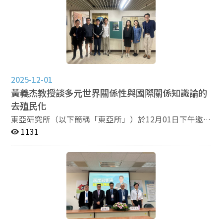
術論文，並匯聚了9位本所在學研究生參與論文發表。此
次的活動，除了慶祝東亞所成立57週年之外，更是凝聚從
東亞所畢業的學界前輩和在讀研究生，在輕鬆愉快的氛圍
下進行學術交流，增進所友與師生們的情誼。 此次研
究生論文發表題目相當多元且有趣，研究領域涵蓋的範圍
包括中國研究和東南亞研究，也顯示政大東亞除了在中國
大陸研究以外，在東南亞研究上也展現出豐沛的研究能
2025-12-01
量。其中研究題目所涵蓋的領域包括菁英政治、社會治
黃義杰教授談多元世界關係性與國際關係知識論的
理、黨史、外交、文化等重要議題。在第一場次的發表，
去殖民化
由本所所長劉致賢教授進行主持。場次一的研究發表包
括：一、碩士生曾驛翔發表〈生態晉升錦標賽？中國生態
東亞研究所（以下簡稱「東亞所」）於12月01日下午邀
治理與官員的晉升〉，由國防安全研究院國家安全研究所
請荷蘭萊頓大學（Leiden University）的黃義杰老師進行
1131
副研究員林雅玲評論； 二、碩士生蔡依玲發表從〈「邊防
演講。本場講座吸引了來自本校政治系、民族所的師生蒞
檢查」到「移民管理」：中國邊檢制度之研究〉，由致理
臨旁聽，以及金門大學、中山大學的師生前來參與。
科技大學國際貿易系教授張弘遠評論；三、碩士生張樂安
黃義杰教授介紹Global IR與Critical IR的觀點，並講述了
發表 〈中國「社會治理」研究演變：基於知網資料的文本
希望重新理論化非西方的視角，經由「我們到底是用誰的
分析〉，由廈門大學政治系副教授張鈞智評論；四、碩士
眼睛在理解國際關係？」為問題，點出當前國際關係理論
生許景安發表 〈中共革命早期的政治保衛工作〉，由中央
當中，為什麼沒有非西方的國際關係理論。 黃義杰提到，
研究院政治多博士後研究員蔡儀儂評論；五、碩士生陳田
國際關係這門學科從一開始就是北美的經驗，也是歐洲的
婷發表〈中共與知識份子之關係：以金庸為例〉，由國防
發展模型，不論是戰爭、國家發展或者冷戰時期的秩序