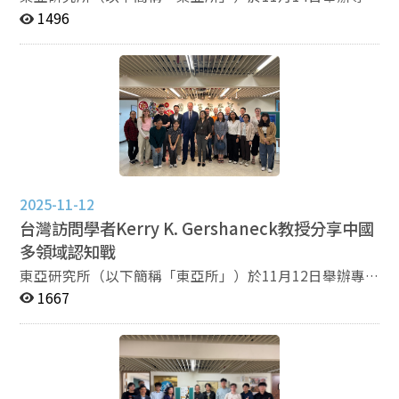
士同學亦提出疑問，多元的本體論好像是可以切開一個主
攻讀博士的經濟方面，朱安之老師建議必須先考量家
題演講，邀請前上海復旦大學老師，政大華人宗教研究中
1496
體，分別組織，會不會也有不同時間點有不同本體論也會
庭經濟因素，以及自己生活費的來源，同時兼顧未來的需
心訪問學者劉宇光教授，演講題目是「佛教外交與宗教統
改變？或者不同主體也會改變？例如香港1997年前後的
求，例如是否要在讀博期間結婚、生子，在後續的子女留
戰」。 本次劉宇光老師的演講聚焦在1949年以來中
主體性也有改變。 黃義杰教授表示，關於這樣的描述沒有
在當地受教權也是需要兼顧的部分。所以，朱安之老師建
共如何影響影響宗教的發展與分階段達成統戰目標。此次
把關係論納入，才會產生疆界。不同的宇宙觀正在透過關
議獎學金非常重要，這將會是保障攻讀博士期間的經濟主
演講由東亞所王韻教授主持，吸引了本校碩、博士生，以
係嘗試改變，可以把時間性帶入。從歷史脈絡上可以影響
要來源。 關於選擇指導教授的過程也是重中之重，有
及多位校外人士、專家學者參與聆聽。 首先，劉宇光
其他人也可以改變自己，以香港來說在1997年之前是英
沒有好的研究計畫？是否與指導教授的研究有關？需要在
老師藉由佛教外交與宗教「統戰」（此處劉宇光老師亦稱
國殖民地，在1997年之後是中國，在跟英國殖民之間仍
寫信或拜訪之前準備至少一頁的CV，讓指導教授更能了解
其為公共外交）的發展階段，講述從1949年開始至今75
舊存在關係性，但當中國政府加進來之後也產生了連結，
你的研究傾向，否則的話也會容易落得沒有誠意的境地。
年來的宗教統戰發展脈絡。在此脈絡之下，中國的公共外
香港對兩者之間都有再轉化與連結。 本場講座討論熱
當然，這個過程就跟相親一樣，需要審慎看待。 在投
交三階段分別對應至1949年至1964的「求存」；1980年
2025-11-12
烈，參與的聽眾對於多元主義與關係性的知識架構抱持濃
稿的建議上，朱安之老師建議從撰寫語言思考，根據不同
代的「求富」；以及2000年至2023年的「求霸」。第一
厚興趣，未來東亞所會辦理更多類似講座活動，歡迎大家
台灣訪問學者
Kerry K. Gershaneck
教授分享中國
的受眾，撰寫不同的文章目標；另外，在做研究的同時，
階段的「求存」，是中國以各種理由拔除宗教的手段，對
踴躍報名參加。
多領域認知戰
建議可以找尋相同興趣的研究者，透過加入研究社群並且
內實施鎮壓，對外透過外交，藉由佛教作為媒介，謀取在
以3分鐘的自我研究介紹，幫助自己拓展人脈，也可以更
國際上被接納與認可，其中西藏的歸屬定位也急需在此階
東亞研究所（以下簡稱「東亞所」）於11月12日舉辦專
快找到有同樣研究興趣的人或者內容。演講過程當中，朱
段達成，以突破被國際孤立的態勢。 第二階段是「求
題演講，邀請台灣訪問學者Kerry K. Gershaneck教授，發
1667
安之老師介紹了「How to Write a Thesis」這本書，藉由
富」，從1980年代開始，劉宇光老師解釋在1980年代中
表題為“Multi-Domain Cognitive Warfare”（多領域認
書本內容安排的時間，訓練自己在短時間組織研究內容，
國群眾對佛教是陌生的（經歷了1964年以來的文革破
知戰）的英文專題演講，聚焦於中國近年強化認知戰的理
有助於聚焦研究課題。 最後提問時間，聽眾詢問香港
壞），從經濟的亂搞一通到改革開放，吸引發達國家投資
論與實踐，以及對台灣與其他國家的影響。此次演講由東
有愈來愈多中國移民，他們進入香港基督教會之後，是否
技術給改革開放後的中國，這些發達國家指的是日本、香
亞所教授黃瓊萩主持，吸引了本校各科系師生、專家學者
會沖淡香港基督教會的色彩？朱安之老師回應，基督教在
港等地。同時，也經由接觸日本佛教的偏右翼親台群體，
踴躍參與。 首先，Gershaneck指出諸多專家學者對「認