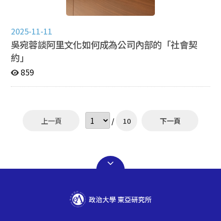
座，歡迎師生密切關注東亞所公告的演講資訊。
爭。他警告，這種滲透往往在和平時期就已展開，最終在
下試圖擔任竹子外交的角色，其交通樞紐的地位使其在區
戰爭爆發時會顯著削弱防衛決心與社會動員力。
域政治中具有一定的角色。 接者講者分享自身泰國研究
Gershaneck 亦介紹了中共正在推進的「神經打擊」
的緣起與心得，並提到做泰國研究的甘苦談，像是語言的
2025-11-11
（NeuroStrike）計畫。他說，這是一種利用聲波、微
挑戰、異國文化的差異體驗以及田野調查的經驗，此外也
吳宛蓉談阿里文化如何成為公司內部的「社會契
波、雷射與電磁等技術干擾人類腦部功能的新型武器，旨
與同學們分享在泰國田野的時間透過與同學的相處發現許
約」
在削弱敵方的認知與判斷能力。他以美國的研究為例，這
多有趣的經驗，也形成自身日後的研究方向。此外講者也
類科技的發展挑戰了既有國際戰爭規範，其潛在影響深
分享本次講座的另一個主題，在東帝汶田野的所見所聞，
859
遠。 在問答環節的提問，反映出不同國家的共同關切。
其提到台灣目前對於東帝汶的認識是相當缺乏的，以及東
Gershaneck表示，中國認知戰的主要目標是維護中共政
帝汶加入東協的影響，從象徵性突破到制度性融入、加
權穩定，在他國以「種族牌」的方式進行「代理認知戰」
入，這對於東協來說是包容性的測試以及考驗台灣的新南
中，在美國社會就很常見。面對中國在全球各地的認知
向plus如何接納新成員(東帝汶)。 最後講者提到其自身
上一頁
/
10
下一頁
戰，Gershaneck 建議提升國際合作與警覺意識，並讚揚
在泰國買房的體驗，透過自身的親身經歷一系列的流程來
台灣在強化防禦體系方面已取得顯著進展，鼓勵台灣社會
了解不同國家的文化差異，講者提到這樣的經驗也是田野
應肯定自身優勢，持續完善法制與制度。 Gershaneck 教
調查的一部分，並提到國際觀是能要以同理心來去瞭解異
授特邀的台北地方法院許法官許凱傑，在演講中及問答中
國文化。在問答環節，師生就泰國買房、文化、政局以及
分享司法前線經驗，指出台灣社會在民主與人權意識高漲
數位時代對泰國的影響提問並與講者交流。本次專題演講
的環境下，對滲透與間諜議題仍存顧慮，導致相關法律執
使與會者更加了解泰國研究以及認識東帝汶，使與會者對
行難度高。他強調，國安是生態系統，從認知到法律判決
於東南亞地區的研究收穫深刻。東亞所本學期將會繼續舉
都是一個循環。若判決過輕，會削弱民眾的威脅感。當社
辦相關領域的專題演講，歡迎師生密切關注東亞所公告的
會把中共的認知滲透視為言論自由的一部分而不加以防
演講資訊。
範，那後果將會十分嚴重。黃瓊萩教授在演講後表示，東