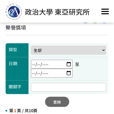
跳
首頁
/
學術成果
/
榮譽獎項
到
主
:::
要
:::
榮譽獎項
內
容
區
塊
類型
日期
至
關鍵字
查詢
第
1
頁 / 共10頁