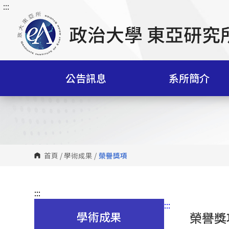
:::
跳
到
主
要
內
容
公告訊息
系所簡介
區
塊
首頁
/
學術成果
/
榮譽獎項
:::
:::
學術成果
榮譽獎