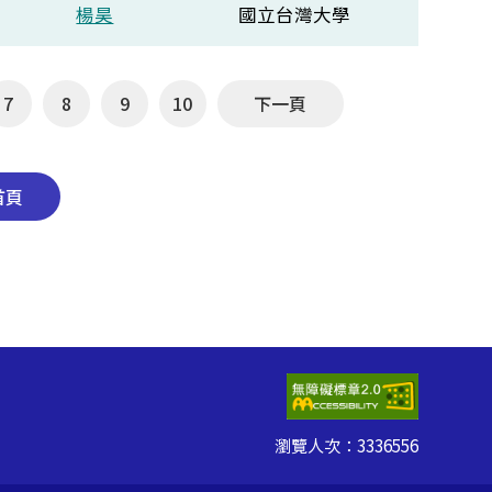
楊昊
國立台灣大學
7
8
9
10
下一頁
首頁
瀏覽人次：
3336556