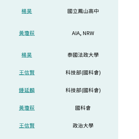
楊昊
國立鳳山高中
黃瓊萩
AIA, NRW
楊昊
泰國法政大學
王信賢
科技部(國科會)
鍾延麟
科技部(國科會)
黃瓊萩
國科會
王信賢
政治大學