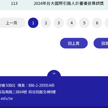
113
2024年台大國際引路人計畫優良導師獎
上一頁
1
2
3
4
5
6
回上頁
回
分機 50801 傳真：886-2-29391445
山區指南路二段64號 綜合院館北棟8樓
.edu.tw