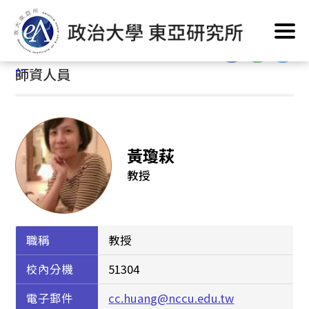
跳
首頁
/
系所簡介
/
系所人員
/
師資人員
到
主
:::
要
:::
師資人員
內
容
區
塊
黃瓊萩
教授
職稱
教授
校內分機
51304
電子郵件
cc.huang@nccu.edu.tw