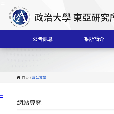
:::
跳
到
主
要
內
容
公告訊息
系所簡介
區
塊
首頁
/
網站導覽
:::
網站導覽