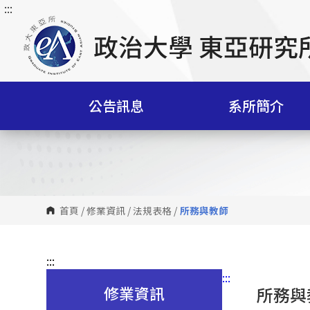
:::
跳
到
主
要
內
容
公告訊息
系所簡介
區
塊
首頁
/
修業資訊
/
法規表格
/
所務與教師
:::
:::
修業資訊
所務與