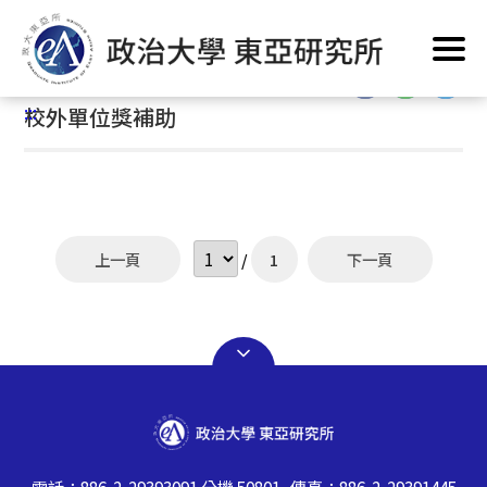
跳
首頁
/
修業資訊
/
各類補助及獎助學金
/
校外單位獎補助
到
主
:::
要
:::
校外單位獎補助
內
容
區
塊
上一頁
/
1
下一頁
電話：886-2-29393091 分機 50801 傳真：886-2-29391445