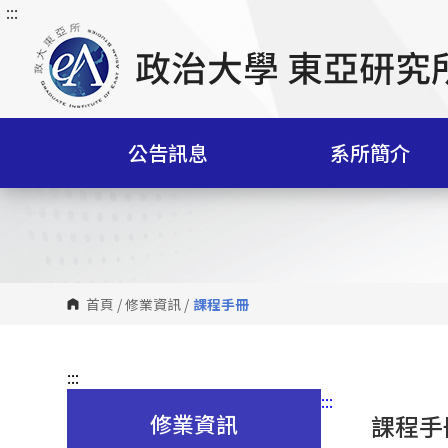
:::
跳
到
主
要
內
容
公告訊息
系所簡介
區
塊
首頁
/
修業資訊
/
課程手冊
:::
:::
修業資訊
課程手