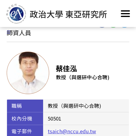
跳
首頁
/
系所簡介
/
系所人員
/
師資人員
到
主
:::
要
:::
師資人員
內
容
區
塊
蔡佳泓
教授（與選研中心合聘)
職稱
教授（與選研中心合聘)
校內分機
50501
電子郵件
tsaich@nccu.edu.tw