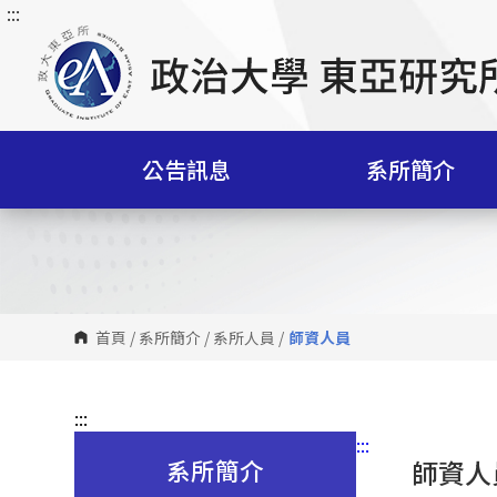
:::
跳
到
主
要
內
容
公告訊息
系所簡介
區
塊
首頁
/
系所簡介
/
系所人員
/
師資人員
:::
:::
系所簡介
師資人