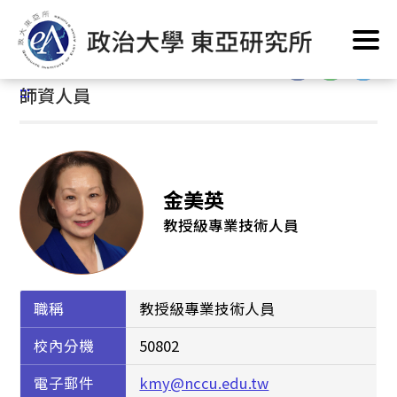
跳
首頁
/
系所簡介
/
系所人員
/
師資人員
到
主
:::
要
:::
師資人員
內
容
區
塊
金美英
教授級專業技術人員
職稱
教授級專業技術人員
校內分機
50802
電子郵件
kmy@nccu.edu.tw