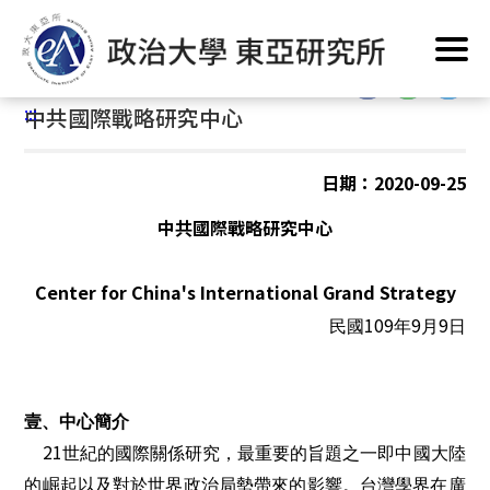
跳
首頁
/
系所簡介
/
中共國際戰略研究中心
到
主
:::
要
:::
中共國際戰略研究中心
內
容
區
日期：2020-09-25
塊
中共國際戰略研究中心
Center for China's International Grand Strategy
109
9
9
民國
年
月
日
壹、中心簡介
21
世紀的國際關係研究，最重要的旨題之一即中國大陸
的崛起以及對於世界政治局勢帶來的影響。台灣學界在廣