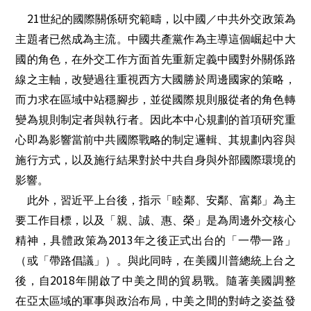
21
世紀的國際關係研究範疇，以中國／中共外交政策為
主題者已然成為主流。中國共產黨作為主導這個崛起中大
國的角色，
在外交工作方面首先重新定義中國對外關係路
線之主軸，改變過往重視西方大國勝於周邊國家的策略，
而力求在區域中站穩腳步，並從國際規則服從者的角色轉
變為規則制定者與執行者。因此本中心規劃的首項研究重
心即為影響當前中共國際戰略的制定邏輯、其規劃內容與
施行方式，以及施行結果對於中共自身與外部國際環境的
影響。
此外，習近平上台後，指示「睦鄰、安鄰、富鄰」為主
要工作目標，以及「親、誠、惠、榮」是為周邊外交核心
2013
精神，具體政策為
年
之後正式出台的「一帶一路」
（或「帶路倡議」）。與此同時，在美國川普總統上台之
2018
後，自
年開啟了中美之間的貿易戰。隨著美國調整
在亞太區域的軍事與政治布局，中美之間的對峙之姿益發