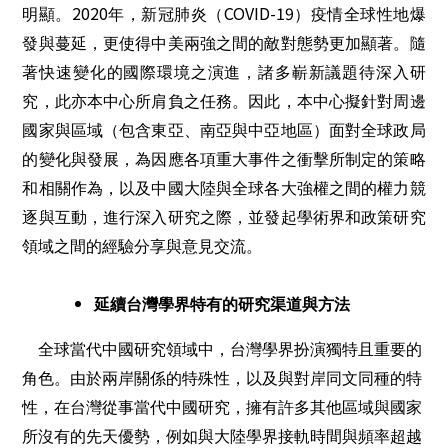
2020
COVID-19
明顯。
年，新冠肺炎（
）疫情全球性地爆
發與蔓延，更使得中美兩強之間的敵對態勢更加顯著。隨
著快速變化的國際環境之演進，諸多嶄新議題待深入研
究，此亦本中心所肩負之任務。因此，
本中心擬針對周邊
國家與區域（包含東亞、南亞與中亞地區）面對全球政局
的變化與發展，為因應各項重大事件之衝擊所制定的策略
和相關作為，以及中國大陸與全球各大強權之間的權力競
逐與互動，進行深入研究之際，並發起學術界和政策研究
領域之間的經驗分享與意見交流。
延續台灣學界特有的研究渠道與方法
全球當代中國研究領域中，台灣學界扮演獨特且重要的
角色。由於兩岸關係的特殊性，以及與對岸同文同種的特
性，在台灣從事當代中國研究，擁有許多其他區域與國家
所沒有的先天優勢，例如與大陸學界接軌時間與頻率超越