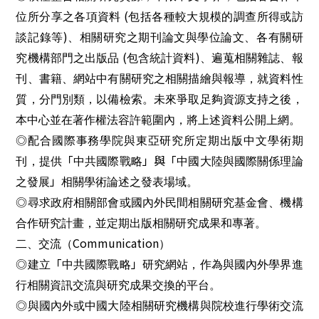
(
位所分享之各項資料
包括各種較大規模的調查所得或訪
)
談記錄等
、相關研究之期刊論文與學位論文、各有關研
(
)
究機構部門之出版品
包含統計資料
、遍蒐相關雜誌、報
刊、書籍、網站中有關研究之相關描繪與報導，就資料性
質，分門別類，以備檢索。未來爭取足夠資源支持之後，
本中心並在著作權法容許範圍內，將上述資料公開上網。
◎配合國際事務學院與東亞研究所定期出版中文學術期
「
」與「
刊，提供
中共國際戰略
中國大陸與國際關係理論
」
之發展
相關學術論述之發表場域。
◎尋求政府相關部會或國內外民間相關研究基金會、機構
合作研究計畫，並定期出版相關研究成果和專著。
Communication
二、交流（
）
「
」
◎建立
中共國際戰略
研究網站，作為與國內外學界進
行相關資訊交流與研究成果交換的平台。
◎與國內外或中國大陸相關研究機構與院校進行學術交流