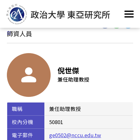
跳
首頁
/
系所簡介
/
系所人員
/
師資人員
到
主
:::
要
:::
師資人員
內
容
區
塊
倪世傑
兼任助理教授
職稱
兼任助理教授
校內分機
50801
電子郵件
ge0502@nccu.edu.tw