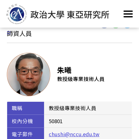
跳
首頁
/
系所簡介
/
系所人員
/
師資人員
到
主
:::
要
:::
師資人員
內
容
區
塊
朱曦
教授級專業技術人員
職稱
教授級專業技術人員
校內分機
50801
電子郵件
chushi@nccu.edu.tw