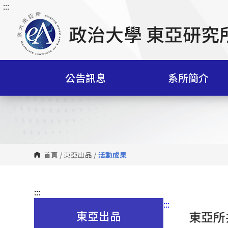
:::
跳
到
主
要
內
容
公告訊息
系所簡介
區
塊
首頁
/
東亞出品
/
活動成果
:::
:::
東亞出品
東亞所