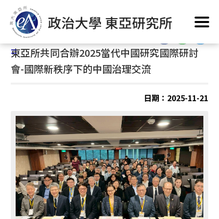
跳
首頁
/
東亞出品
/
活動成果
到
主
:::
要
:::
東亞所共同合辦2025當代中國研究國際研討
內
容
會-國際新秩序下的中國治理交流
區
塊
日期：2025-11-21