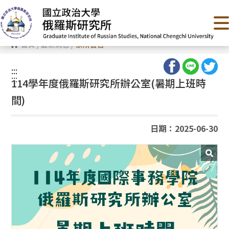
跳
到
主
要
內
首頁
/
最新消息
/
系所公告
容
區
塊
:::
:::
114學年度俄羅斯研究所辦公室(暑期上班時
間)
日期：2025-06-30