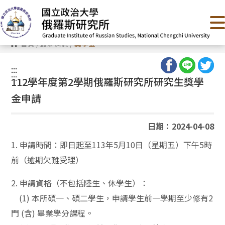
跳
到
主
要
內
首頁
/
最新消息
/
獎學金
容
區
塊
:::
:::
112學年度第2學期俄羅斯研究所研究生獎學
金申請
日期：2024-04-08
1. 申請時間：即日起至113年5月10日（星期五）下午5時
前（逾期欠難受理）
2. 申請資格（不包括陸生、休學生）：
(1) 本所碩一、碩二學生，
申請學生前一學期至少修有2
門 (含) 畢業學分課程。