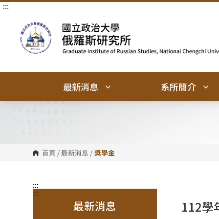
:::
跳
跳
到
到
主
主
要
要
內
內
容
容
區
區
塊
塊
最新消息
系所簡介
首頁
/
最新消息
/
獎學金
:::
:::
最新消息
112