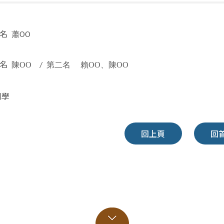
名
蕭OO
名
陳OO
第二名 賴OO
、陳OO
/
同學
回上頁
回