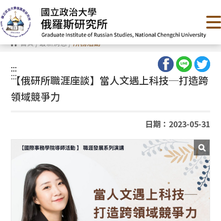
跳
到
主
要
內
首頁
/
最新消息
/
所務活動
容
區
塊
:::
:::
【俄研所職涯座談】當人文遇上科技─打造跨
領域競爭力
日期：2023-05-31