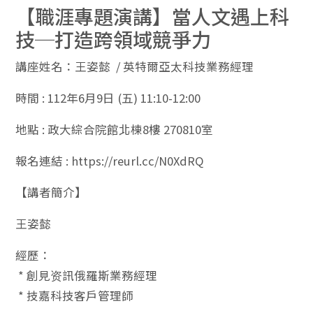
【職涯專題演講】當人文遇上科
技─打造跨領域競爭力
講座姓名：王姿懿 / 英特爾亞太科技業務經理
時間 : 112年6月9日 (五) 11:10-12:00
地點 : 政大綜合院館北棟8樓 270810室
報名連結 : https://reurl.cc/N0XdRQ
【講者簡介】
王姿懿
經歷：
* 創見资訊俄羅斯業務經理
* 技嘉科技客戶管理師