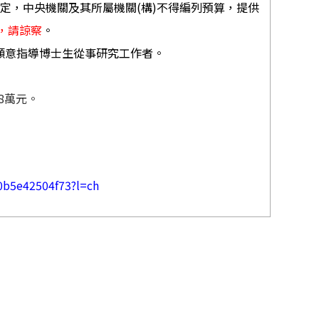
規定，中央機關及其所屬機關
(
構
)
不得編列預算，提供
，請諒察
。
願意指導博士生從事研究工作者。
8
萬元。
-0b5e42504f73?l=ch