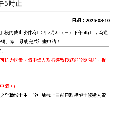
午5時止
日期：2026-03-10
』
校內截止收件為
115
年
3
月
25
（三）下午
5
時止，為避
務網」線上系統完成計畫申請！
案
」
不可抗力因素，請申請人及指導教授務必於期限前，提
申請。
)
所之全職博士生，於申請截止日前已取得博士候選人資