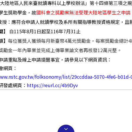
「大陸地區人民來臺就讀專科以上學校辦法」第十四條第三項之
學生獎助學金，故
國科會之獎勵案無法受理大陸地區學生之申請
教授：應符合申請人就讀學校及系所有關指導教授資格規定，且
間】
自
115
年
8
月
1
日起至
116
年
7
月
31
止
額
】
每位獲獎人獲頒每月新臺幣
4
萬元獎勵金，每案獎勵金總計
4
獎勵金一年內畢業並完成上傳畢業論文者再核發
12
萬元整。
申請重點及線上申請提醒事宜，請參見以下網頁資訊：
會網頁：
www.nstc.gov.tw/folksonomy/list/29ccddaa-5070-4fe6-b01d
研發處網頁：
https://reurl.cc/4b9Dyv