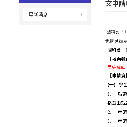
文申請
最新消息
國科會『
1
免網路壅
國科會「
【校內截
早完成線
【申請資
(
一
)
學
1.
就
格並由就
2.
申
3.
申