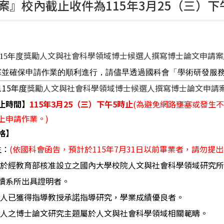
案』校內截止收件為115年3月25（三）下
獎勵人文與社會科學領域博士候選人撰寫博士論文申請案
15
年度
塞並確保申請作業的順利進行，請儘早透過國科會「學術研發服
115
年度
獎勵人文與社會科學領域博士候選人撰寫博士論文申請
止時間】
115
年
3
月
25
（三）下午
5
時止
(
為避免網路壅塞或發生
上申請作業。
)
格】
生：
(
依國科會函告，預計於
115
年
7
月
31
日以前畢業者，請勿提出
讀於經教育部核准設立之國內大學校院人文與社會科學領域研究
讀系所出具證明者。
請人已獲得指導教授承諾指導研究，學業成績優良者。
請人之博士論文研究主題屬於人文與社會科學領域相關範疇。