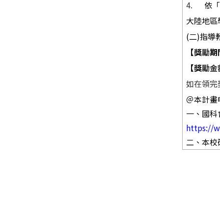
4.
依
大陸地區
(
二
)
指導
【獎
勵
期
【獎
勵金
如在領完
＠本計畫
一、
國科
https://
二、
本校