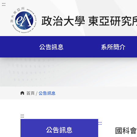
:::
跳
到
主
要
內
容
公告訊息
系所簡介
區
塊
首頁
/
公告訊息
:::
:::
公告訊息
國科會