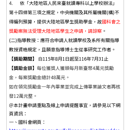
4.
依「大陸地區人民來臺就讀專科以上學校辦法」
第十四條第三項之規定，中央機關及其所屬機關
(
構
)
不
得編列預算，提供大陸地區學生獎助學金，故
國科會之
獎勵案無法受理大陸地區學生之申請，請諒察
。
(
二
)
指導教授：應符合申請人就讀學校及系所有關指導
教授資格規定，且願意指導博士生從事研究工作者。
【獎
勵
期間】
自
115
年
8
月
1
日起至
116
年
7
月
31
止
【獎
勵金額
】
每位獲獎人獲頒每月新臺幣
4
萬元獎勵
金，每案獎勵金總計
48
萬元。
如在領完獎勵金一年內畢業並完成上傳畢業論文者再核
發
12
萬元整。
＠本計畫申請重點及線上申請提醒事宜，請參見以下網
頁資訊：
一、
國科會網頁：