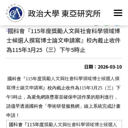
跳
首頁
/
公告訊息
到
主
:::
要
:::
國科會『115年度獎勵人文與社會科學領域博
內
容
士候選人撰寫博士論文申請案』校內截止收件
區
為115年3月25（三）下午5時止
塊
日期：2026-03-10
獎勵人文與社會科學領域博士候選人撰
國科會『
115
年度
寫博士論文申請案』
校內截止收件為
115
年
3
月
25
（三）下
午
5
時止，為避免網路壅塞並確保申請作業的順利進行，
請儘早透過國科會「學術研發服務網」線上系統完成計畫
申請！
國科會「
115
年度
獎勵人文與社會科學領域博士候選人