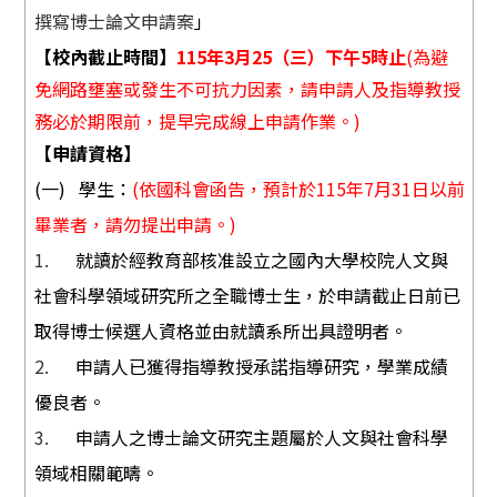
撰寫博士論文申請案
」
【校內截止時間】
115
年
3
月
25
（三）下午
5
時止
(
為避
免網路壅塞或發生不可抗力因素，請申請人及指導教授
務必於期限前，提早完成線上申請作業。
)
【申請資格】
(
一
)
學生：
(
依國科會函告，預計於
115
年
7
月
31
日以前
畢業者，請勿提出申請。
)
1.
就讀於經教育部核准設立之國內大學校院人文與
社會科學領域研究所之全職博士生，於申請截止日前已
取得博士候選人資格並由就讀系所出具證明者。
2.
申請人已獲得指導教授承諾指導研究，學業成績
優良者。
3.
申請人之博士論文研究主題屬於人文與社會科學
領域相關範疇。