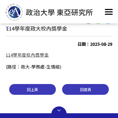
跳
首頁
/
修業資訊
/
各類補助及獎助學金
/
校內各類補助獎勵
到
主
:::
要
:::
114學年度政大校內獎學金
內
容
區
日期：2025-08-29
塊
114學年度校內獎學金
(路徑：政大-學務處-生僑組)
回上頁
回首頁