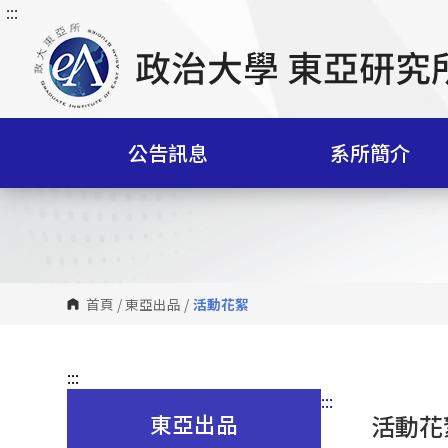
:::
跳
到
主
要
內
容
公告訊息
系所簡介
區
塊
首頁
/
東亞出品
/
活動花絮
:::
:::
東亞出品
活動花絮