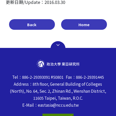
更新日期/Update：2016.03.30
Back
Home
Tel：886-2-29393091 #50801 Fax：886-2-29391445
Address：8th floor, General Building of Colleges
(North), No. 64, Sec. 2, Zhinan Rd., Wenshan District,
11605 Taipei, Taiwan, R.O.C.
E-Mail：eastasia@nccu.edu.tw