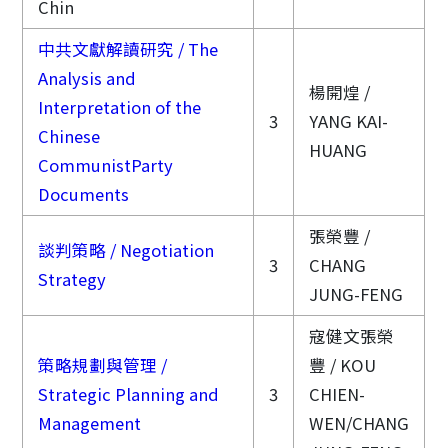
Chin
中共文獻解讀研究 / The
Analysis and
楊開煌 /
Interpretation of the
3
YANG KAI-
Chinese
HUANG
CommunistParty
Documents
張榮豐 /
談判策略 / Negotiation
3
CHANG
Strategy
JUNG-FENG
寇健文張榮
策略規劃與管理 /
豐 / KOU
Strategic Planning and
3
CHIEN-
Management
WEN/CHANG