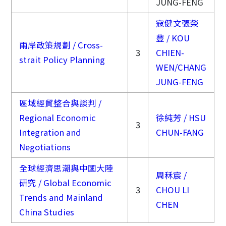
JUNG-FENG
寇健文張榮
豐 / KOU
兩岸政策規劃 / Cross-
3
CHIEN-
strait Policy Planning
WEN/CHANG
JUNG-FENG
區域經貿整合與談判 /
Regional Economic
徐純芳 / HSU
3
Integration and
CHUN-FANG
Negotiations
全球經濟思潮與中國大陸
周秝宸 /
研究 / Global Economic
3
CHOU LI
Trends and Mainland
CHEN
China Studies