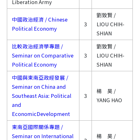
Liberation Army
劉致賢 /
中國政治經濟 / Chinese
3
LIOU CHIH-
Political Economy
SHIAN
比較政治經濟學專題 /
劉致賢 /
Seminar on Comparative
3
LIOU CHIH-
Political Economy
SHIAN
中國與東南亞政經發展 /
Seminar on China and
楊 昊 /
Southeast Asia: Political
3
YANG HAO
and
EconomicDevelopment
東南亞國際關係專題 /
Seminar on International
楊 昊 /