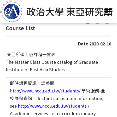
G
首頁
/
Curriculum
o
t
:::
o
Course List
C
o
n
Date 2020-02-10
t
e
東亞所碩士班課程一覽表
n
The Master Class Course catalog of Graduate
t
Institute of East Asia Studies
A
r
即時課程資訊，請參閱
e
http://www.nccu.edu.tw/students/
學術服務-全
a
校課程查詢。 Instant curriculum information,
see
http://www.nccu.edu.tw/students /
Academic services - of curriculum inquiry.