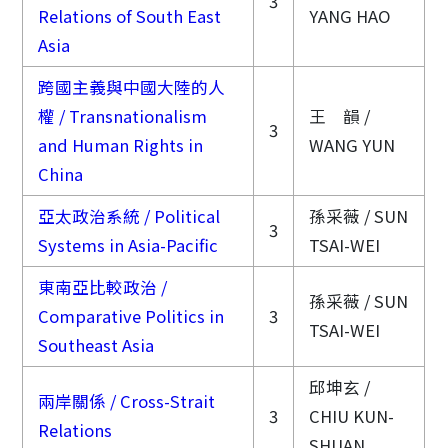
3
Relations of South East
YANG HAO
Asia
跨國主義與中國大陸的人
權 / Transnationalism
王 韻 /
3
and Human Rights in
WANG YUN
China
亞太政治系統 / Political
孫采薇 / SUN
3
Systems in Asia-Pacific
TSAI-WEI
東南亞比較政治 /
孫采薇 / SUN
Comparative Politics in
3
TSAI-WEI
Southeast Asia
邱坤玄 /
兩岸關係 / Cross-Strait
3
CHIU KUN-
Relations
SHUAN