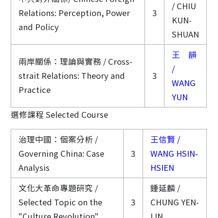
/ CHIU
Relations: Perception, Power
3
KUN-
and Policy
SHUAN
王 韻
兩岸關係：理論與實務 / Cross-
/
strait Relations: Theory and
3
WANG
Practice
YUN
選修課程 Selected Course
治理中國：個案分析 /
王信賢 /
Governing China: Case
3
WANG HSIN-
Analysis
HSIEN
文化大革命專題研究 /
鍾延麟 /
Selected Topic on the
3
CHUNG YEN-
"Culture Revolution"
LIN