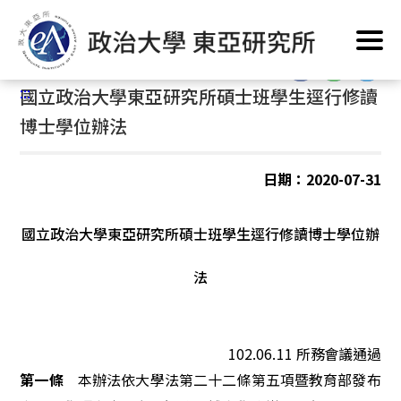
跳
首頁
/
招生資訊
/
博士班
到
主
:::
要
:::
國立政治大學東亞研究所碩士班學生逕行修讀
內
容
博士學位辦法
區
塊
日期：2020-07-31
國立政治大學東亞研究所碩士班學生逕行
修
讀博士學位
辦
法
102.0
6
.11
所務會議通過
第
一
條
本
辦
法
依
大
學
法
第
二
十
二
條
第
五
項
暨
教
育
部
發
布