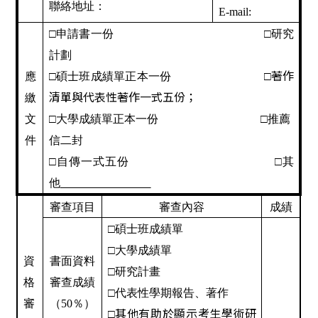
聯絡地址：
E-mail:
□申請書一份 □研究
計劃
著作
應
□碩士班成績單正本一份 □
清單與代表性著作一式五份；
繳
文
□大學成績單正本一份 □推薦
件
信二封
□自傳一式五份 □其
他
審查項目
審查內容
成績
□碩士班成績單
□大學成績單
資
書面資料
□研究計畫
格
審查成績
□代表性學期報告、著作
審
（50％）
其他有助於顯示考生學術研
□