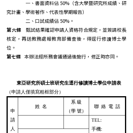
一、書面資料佔 50%（含大學暨研究所成績、研
究計畫、學術著作、代表性學期報告）
二、口試成績佔 50%。
第六條
甄試結果確認申請人資格符合規定，並簽請校長
核定，再送教務處報教育部備查後，得逕行修
讀
博
士
學
位。
第七
條
本
辦
法
經所務
會
議
通
過
後
施
行
，
修
正
時
亦
同。
東亞研究所碩士班研究生逕行修讀博士學位申請表
（申請人僅填寫粗框部分）
系 級
姓 名
聯 絡 電 話
申
（學 號）
請
TEL:
人
手機: