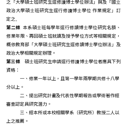
之
「
大
學
碩
士
班
研
究
生逕修
讀
博
士
學
位
辦
法
」
與
及
「
國
立
政
治
大
學
碩
士
班
研
究
生
逕
行
修
讀
博
士
學位 作
業
規
定
」
訂
定
之
。
第二條
本系碩士班每學年逕行修讀博士學位研究名額、
修業年限、再回碩士班就讀及授予學位方式等相關規定，
概依教育部「大學碩士班研究生逕修讀博士學位辦法」及
政治大學相關規定辦理。
第
三
條
碩
士
班
研
究
生
申
請
逕
行
修
讀
博
士
學
位
者
應
具
下
列
資
格：
一、修業一年以上，且第一學年兩學期共修十八學
分以上。
二、提出研究計畫及代表性學期報告或學術著作經
審查認定具研究潛力。
三、經本所或本校相關學系（研究所）教授二人以
上
之
推薦
。