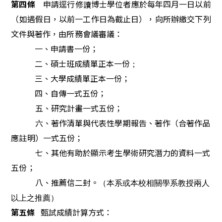
第
四
條
申
請
逕
行
修
讀
博
士
學
位
者
應
於
每
年
四
月一
日
以
前
（如遇假日，以前一工作日為截止日）
，
向所辦
繳
交
下
列
文件
與
著
作，由所務會議審
議：
一
、
申
請
書
一
份；
二
、
碩
士
班
成
績
單
正
本
一
份
；
三
、
大
學
成
績
單
正
本
一
份；
四
、自傳一式五份；
五、
研
究
計
畫
一
式
五份；
六、著作清單與代表性學期報告、著作（合著作品
應註明）一式五份；
七、其他有助於顯示考生學術研究潛力的資料一式
五份；
八、
推
薦
信
二
封。
（本系或本校相關學系教授兩人
以上之推薦）
第
五
條
甄
試
成
績
計
算
方式：