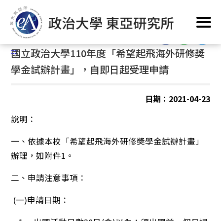
跳
首頁
/
公告訊息
/
最新消息
/
獎助學金
到
主
:::
要
:::
國立政治大學110年度「希望起飛海外研修奬
內
容
學金試辦計畫」，自即日起受理申請
區
塊
日期：2021-04-23
說明：​
一、依據本校「希望起飛海外研修奬學金試辦計畫」
辦理，如附件1。
二、申請注意事項：
(一)申請日期：