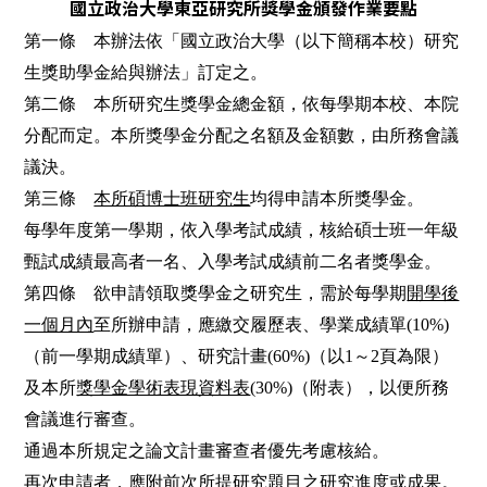
國立政治大學東亞研究所獎學金頒發作業要點
第一條 本辦法依「國立政治大學（以下簡稱本校）研究
生獎助學金給與辦法」訂定之。
第二條 本所研究生獎學金總金額，依每學期本校、本院
分配而定。本所獎學金分配之名額及金額數，由所務會議
議決。
第三條
本所碩博士班研究生
均得申請本所獎學金。
每學年度第一學期，依入學考試成績，核給碩士班一年級
甄試成績最高者一名、入學考試成績前二名者獎學金。
第四條 欲申請領取獎學金之研究生，需於每學期
開學後
一個月內
至所辦申請，應繳交履歷表、學業成績單
(10%)
（前一學期成績單）、研究計畫
(60%)
（以
1
～
2
頁為限）
及本所
獎學金學術表現資料表
(30%)
（附表），以便所務
會議進行審查。
通過本所規定之論文計畫審查者優先考慮核給。
再次申請者，應附前次所提研究題目之研究進度或成果。