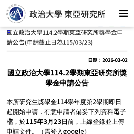
跳
首頁
/
公告訊息
到
主
:::
要
:::
國立政治大學114.2學期東亞研究所獎學金申
內
容
請公告(申請截止日為115/03/23)
區
塊
日期：2026-03-02
114.2
國立政治大學
學期東亞研究所獎
學金申請公告
114
2
本所研究生獎學金
學年度第
學期即日
起開始申請，有意申請者備妥下列資料
電子
115
3
23
檔
，於
年
月
日
前，上線登錄並上傳
google
申請文件。（需登入
）