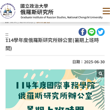
跳
到
主
要
內
首頁
/
最新消息
/
系所公告
容
區
塊
:::
:::
114學年度俄羅斯研究所辦公室(暑期上班時
間)
日期：2025-06-30