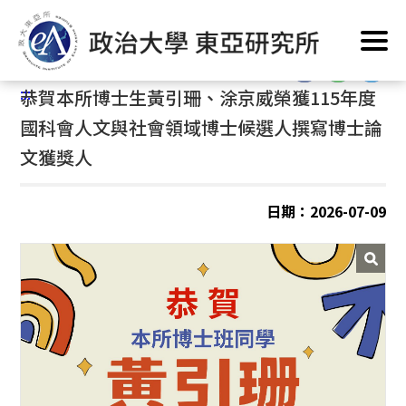
跳
首頁
/
公告訊息
/
最新消息
/
系所公告
到
主
:::
要
:::
恭賀本所博士生黃引珊、涂京威榮獲115年度
內
容
國科會人文與社會領域博士候選人撰寫博士論
區
文獲獎人
塊
日期：2026-07-09