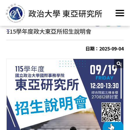
跳
首頁
/
公告訊息
/
最新消息
/
系所公告
到
主
:::
要
:::
115學年度政大東亞所招生說明會
內
容
區
日期：2025-09-04
塊