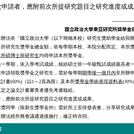
次申請者，應附前次所提研究題目之研究進度或成
--------------
國立政治大學東亞研究所獎學金
本辦法依「國立政治大學（以下簡稱本校）研究生獎助學金給與
本所研究生獎學金總金額，依每學期本校、本院分配而定。本所
本所碩博士班研究生
均得申請本所獎學金。
第一學期，依入學考試成績，核給碩士班一年級甄試成績最高者
欲申請領取獎學金之研究生，需於每學期
開學後一個月內
至所辦
究計畫
(60%)
（以
1
～
2
頁為限）及本所
獎學金學術表現資料表
(30%
規定之論文計畫審查者優先考慮核給。
者，應附前次所提研究題目之研究進度或成果。
獲獎同學（除新生獎學金外）需於所上安排發表會，分享研究成
本辦法經所務會議通過後施行，修正時亦同。
案