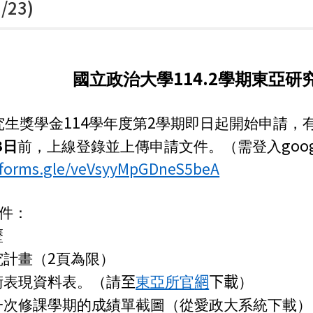
/23)
114.2
國立政治大學
學期東亞研
114
2
究生獎學金
學年度第
學期即日起開始申請，
3
goo
日
前，上線登錄並上傳申請文件。（需登入
//forms.gle/veVsyyMpGDneS5beA
件：
歷
2
究計畫（
頁為限）
術表現資料表。（請
至
東亞所官
網
下載
）
一次修課學期的成績單截圖（從愛政大系統下載）