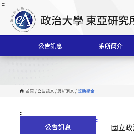
:::
跳
到
主
要
內
容
公告訊息
系所簡介
區
塊
首頁
/
公告訊息
/
最新消息
/
獎助學金
:::
:::
公告訊息
國立政