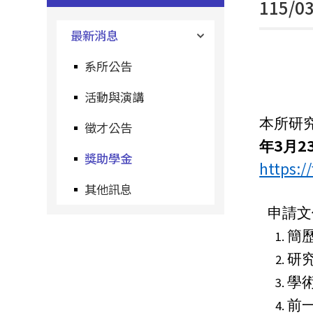
115/03
最新消息
系所公告
活動與演講
本所研
徵才公告
3
2
年
月
獎助學金
https:
其他訊息
申請文
簡
研
學
前