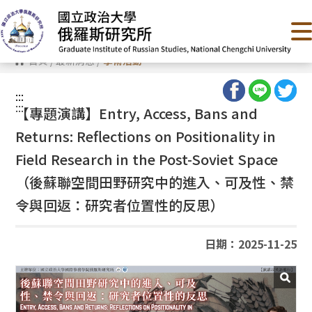
跳
到
主
要
內
首頁
/
最新消息
/
學術活動
容
區
塊
:::
:::
【專題演講】
Entry, Access, Bans and
Returns: Reflections on Positionality in
Field Research in the Post-Soviet Space
（
後蘇聯空間田野研究中的進入、可及性、禁
令與回返：研究者位置性的反思）
日期：2025-11-25