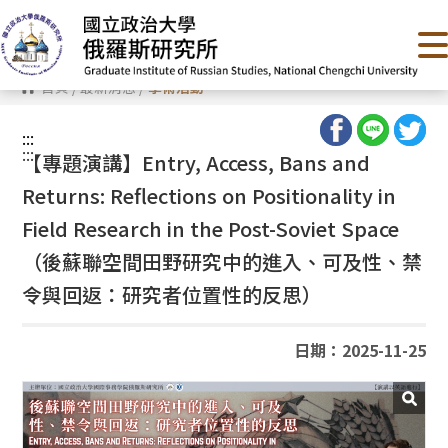
跳
到
主
要
內
首頁
/
最新消息
/
學術活動
容
區
塊
:::
:::
【專題演講】
Entry, Access, Bans and
Returns: Reflections on Positionality in
Field Research in the Post-Soviet Space
（
後蘇聯空間田野研究中的進入、可及性、禁
令與回返：研究者位置性的反思）
日期：2025-11-25