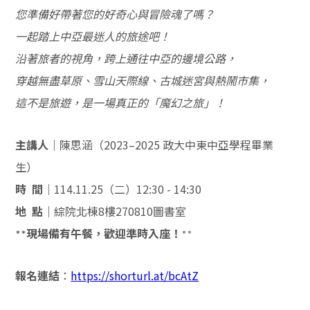
您準備好帶著您的好奇心與冒險魂了嗎？
一起踏上中亞最迷人的旅途吧！
沿著旅者的視角，跨上通往中亞的邊境公路，
穿越無盡草原、雪山天際線、古城迷宮與熱鬧市集，
這不是旅遊，是一場真正的「魔幻之旅」！
主講人
｜陳思涵（2023–2025 政大中東中亞學程畢業
生）
時 間
｜114.11.25（二）12:30 - 14:30
地 點
｜綜院北棟8樓270810圖書室
現場備有午餐，歡迎準時入座！
**
**
報名連結
：
https://shorturl.at/bcAtZ