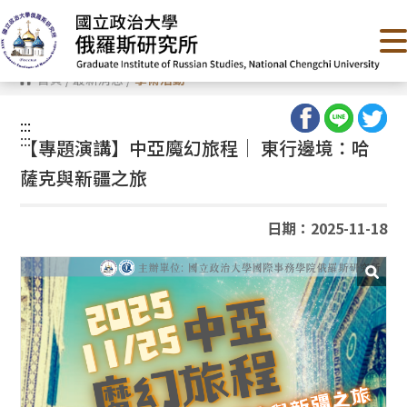
跳
到
主
要
內
首頁
/
最新消息
/
學術活動
容
區
塊
:::
:::
【專題演講】中亞魔幻旅程│ 東行邊境：哈
薩克與新疆之旅
日期：2025-11-18