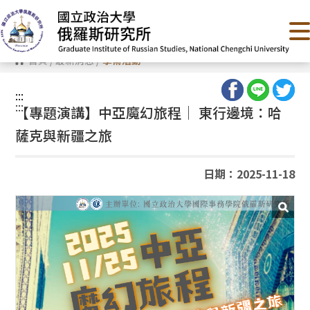
跳
到
主
要
內
首頁
/
最新消息
/
學術活動
容
區
塊
:::
:::
【專題演講】中亞魔幻旅程│ 東行邊境：哈
薩克與新疆之旅
日期：2025-11-18