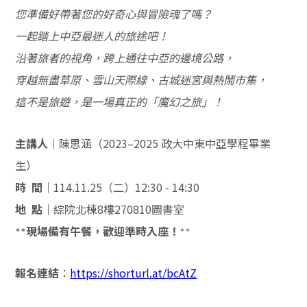
您準備好帶著您的好奇心與冒險魂了嗎？
一起踏上中亞最迷人的旅途吧！
沿著旅者的視角，跨上通往中亞的邊境公路，
穿越無盡草原、雪山天際線、古城迷宮與熱鬧市集，
這不是旅遊，是一場真正的「魔幻之旅」！
主講人
｜陳思涵（2023–2025 政大中東中亞學程畢業
生）
時 間
｜114.11.25（二）12:30 - 14:30
地 點
｜綜院北棟8樓270810圖書室
現場備有午餐，歡迎準時入座！
**
**
報名連結
：
https://shorturl.at/bcAtZ