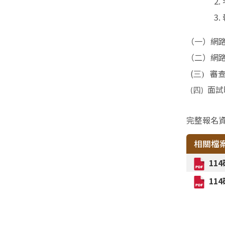
（一）網路
（二）網路
(
審查
三)
面試
四
(
)
完整報名資
相關檔
11
11