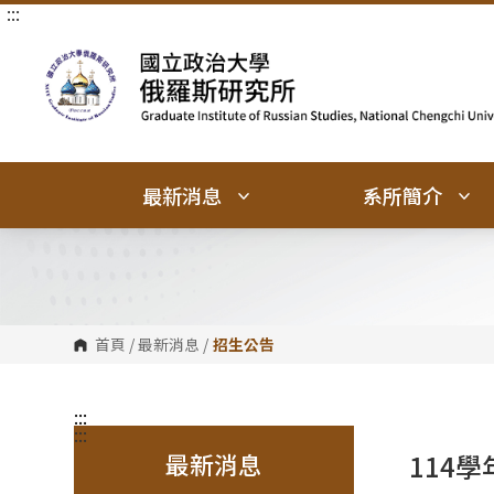
:::
跳
跳
到
到
主
主
要
要
內
內
容
容
區
區
塊
塊
最新消息
系所簡介
首頁
/
最新消息
/
招生公告
:::
:::
最新消息
114