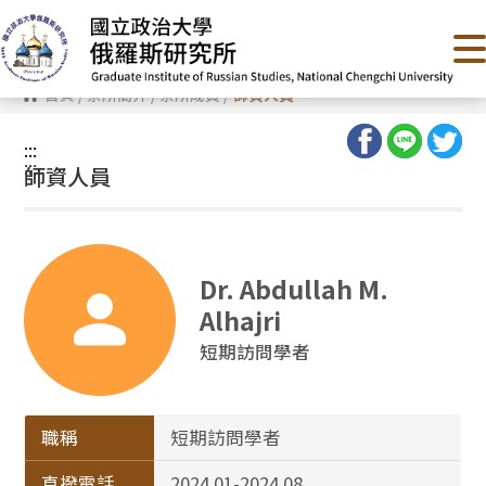
跳
到
主
要
內
首頁
/
系所簡介
/
系所成員
/
師資人員
容
區
塊
:::
:::
師資人員
Dr. Abdullah M.
Alhajri
短期訪問學者
職稱
短期訪問學者
直撥電話
2024.01-2024.08